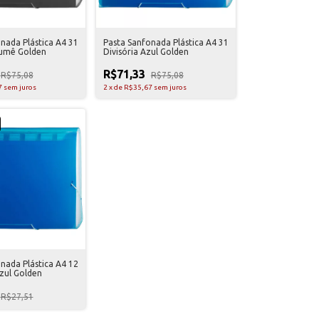
nada Plástica A4 31
Pasta Sanfonada Plástica A4 31
Fumê Golden
Divisória Azul Golden
R$71,33
R$75,08
R$75,08
7
sem juros
2
x
de
R$35,67
sem juros
nada Plástica A4 12
Azul Golden
R$27,51