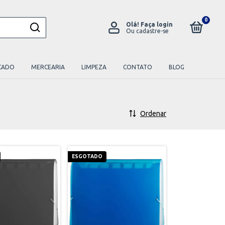
0
Olá!
Faça login
Ou cadastre-se
CADO
MERCEARIA
LIMPEZA
CONTATO
BLOG
Ordenar
ESGOTADO