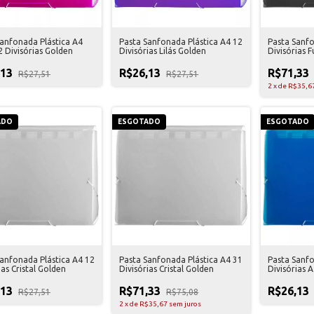
Sanfonada Plástica A4
Pasta Sanfonada Plástica A4 12
Pasta Sanfo
 Divisórias Golden
Divisórias Lilás Golden
Divisórias 
,13
R$26,13
R$71,33
R$27,51
R$27,51
2
x
de
R$35,6
ADO
ESGOTADO
ESGOTADO
Sanfonada Plástica A4 12
Pasta Sanfonada Plástica A4 31
Pasta Sanfo
ias Cristal Golden
Divisórias Cristal Golden
Divisórias 
,13
R$71,33
R$26,13
R$27,51
R$75,08
2
x
de
R$35,67
sem juros