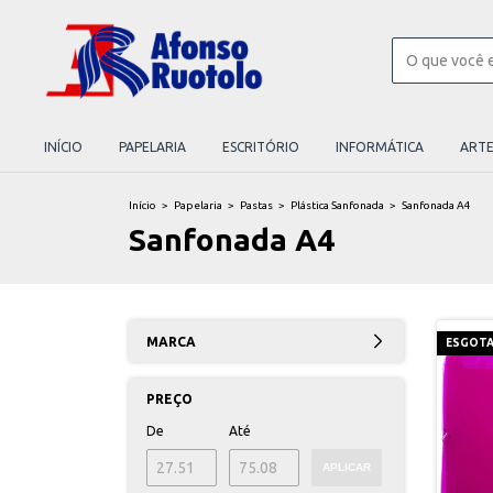
INÍCIO
PAPELARIA
ESCRITÓRIO
INFORMÁTICA
ART
Início
>
Papelaria
>
Pastas
>
Plástica Sanfonada
>
Sanfonada A4
Sanfonada A4
MARCA
ESGOT
PREÇO
De
Até
APLICAR