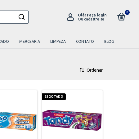
0
Olá!
Faça login
Ou cadastre-se
CADO
MERCEARIA
LIMPEZA
CONTATO
BLOG
Ordenar
ESGOTADO