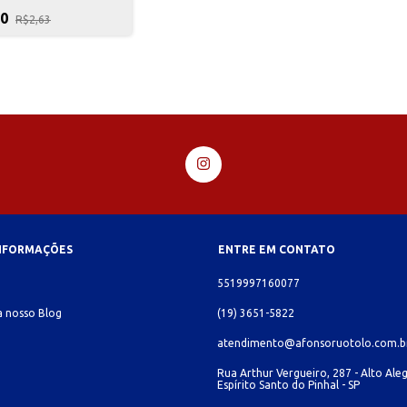
50
R$2,63
INFORMAÇÕES
ENTRE EM CONTATO
o
5519997160077
 nosso Blog
(19) 3651-5822
atendimento@afonsoruotolo.com.b
Rua Arthur Vergueiro, 287 - Alto Aleg
Espírito Santo do Pinhal - SP