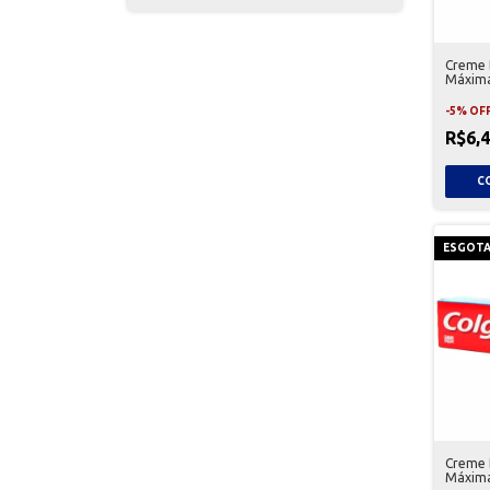
Creme 
Máxima
-
5
%
OF
R$6,
ESGOT
Creme 
Máxima