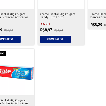
Dental 90g Colgate
Creme Dental 50g Colgate
Creme Denta
 Proteção Anticáries
Tandy Tutti Frutti
Dentes Bra
R$3,29
F
-
5
%
OFF
R
49
R$8,97
R$6,83
R$9,44
ADO
Dental 50g Colgate
 Proteção Anticáries