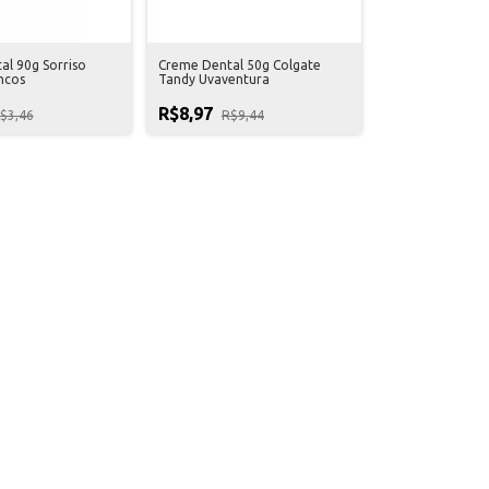
l 90g Sorriso
Creme Dental 50g Colgate
ncos
Tandy Uvaventura
R$8,97
$3,46
R$9,44