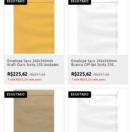
ESGOTADO
ESGOTADO
Envelope Saco 260x360mm
Envelope Saco 260x360mm
Kraft Ouro Scrity 250 Unidades
Branco Off-Set Scrity 250
Unidades
R$225,62
R$225,62
R$237,50
R$237,50
7
x
de
R$32,23
sem juros
7
x
de
R$32,23
sem juros
ESGOTADO
ESGOTADO