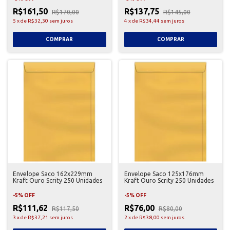
R$161,50
R$137,75
R$170,00
R$145,00
5
x
de
R$32,30
sem juros
4
x
de
R$34,44
sem juros
Envelope Saco 162x229mm
Envelope Saco 125x176mm
Kraft Ouro Scrity 250 Unidades
Kraft Ouro Scrity 250 Unidades
-
5
%
OFF
-
5
%
OFF
R$111,62
R$76,00
R$117,50
R$80,00
3
x
de
R$37,21
sem juros
2
x
de
R$38,00
sem juros