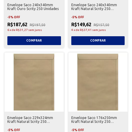
Envelope Saco 240x340mm
Envelope Saco 240x340mm
Kraft Ouro Scrity 250 Unidades
Kraft Natural Scrity 250
Unidades
-
5
%
OFF
-
5
%
OFF
R$187,62
R$149,62
R$197,50
R$157,50
6
x
de
R$31,27
sem juros
4
x
de
R$37,41
sem juros
Envelope Saco 229x324mm
Envelope Saco 176x250mm
Kraft Natural Scrity 250
Kraft Natural Scrity 250
Unidades
Unidades
-
5
%
OFF
-
5
%
OFF