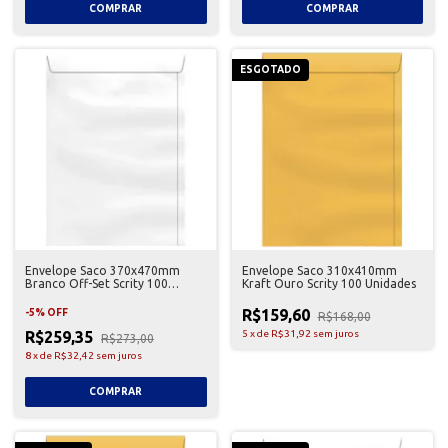
ESGOTADO
Envelope Saco 370x470mm
Envelope Saco 310x410mm
Branco Off-Set Scrity 100
Kraft Ouro Scrity 100 Unidades
Unidades
R$159,60
-
5
%
OFF
R$168,00
R$259,35
5
x
de
R$31,92
sem juros
R$273,00
8
x
de
R$32,42
sem juros