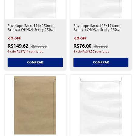
Envelope Saco 176x250mm
Envelope Saco 125x176mm
Branco Off-Set Scrity 250
Branco Off-Set Scrity 250
Unidades
Unidades
-
5
%
OFF
-
5
%
OFF
R$149,62
R$76,00
R$157,50
R$80,00
4
x
de
R$37,41
sem juros
2
x
de
R$38,00
sem juros