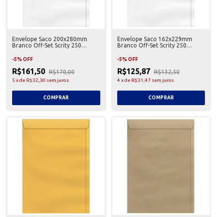
Envelope Saco 200x280mm
Envelope Saco 162x229mm
Branco Off-Set Scrity 250
Branco Off-Set Scrity 250
Unidades
Unidades
-
5
%
OFF
-
5
%
OFF
R$161,50
R$125,87
R$170,00
R$132,50
5
x
de
R$32,30
sem juros
4
x
de
R$31,47
sem juros