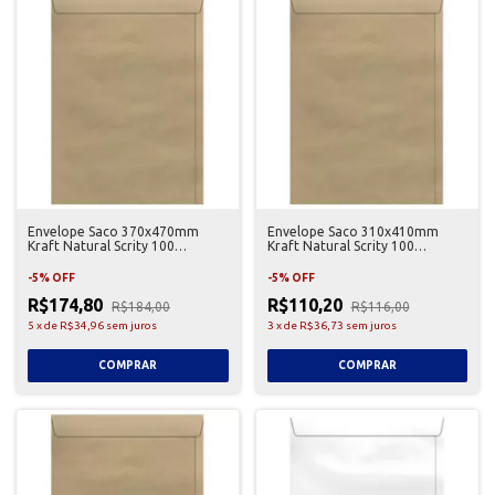
Envelope Saco 370x470mm
Envelope Saco 310x410mm
Kraft Natural Scrity 100
Kraft Natural Scrity 100
Unidades
Unidades
-
5
%
OFF
-
5
%
OFF
R$174,80
R$110,20
R$184,00
R$116,00
5
x
de
R$34,96
sem juros
3
x
de
R$36,73
sem juros