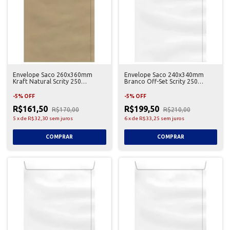
Envelope Saco 260x360mm
Envelope Saco 240x340mm
Kraft Natural Scrity 250
Branco Off-Set Scrity 250
Unidades
Unidades
-
5
%
OFF
-
5
%
OFF
R$161,50
R$199,50
R$170,00
R$210,00
5
x
de
R$32,30
sem juros
6
x
de
R$33,25
sem juros