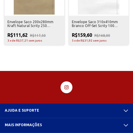
Envelope Saco 200x280mm
Envelope Saco 310x410mm
Kraft Natural Scrity 250
Branco Off-Set Scrity 100
Unidades
Unidades
R$111,62
R$159,60
R$117,50
R$168,00
3
x
de
R$37,21
sem juros
5
x
de
R$31,92
sem juros
AJUDA E SUPORTE
MAIS INFORMAÇÕES