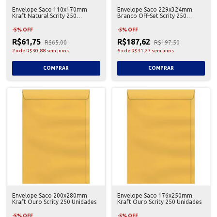
Envelope Saco 110x170mm
Envelope Saco 229x324mm
Kraft Natural Scrity 250
Branco Off-Set Scrity 250
Unidades
Unidades
-
5
%
OFF
-
5
%
OFF
R$61,75
R$187,62
R$65,00
R$197,50
2
x
de
R$30,88
sem juros
6
x
de
R$31,27
sem juros
Envelope Saco 200x280mm
Envelope Saco 176x250mm
Kraft Ouro Scrity 250 Unidades
Kraft Ouro Scrity 250 Unidades
-
5
%
OFF
-
5
%
OFF