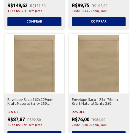
R$149,62
R$99,75
R$157,50
R$105,00
4
x
de
R$37,41
sem juros
3
x
de
R$33,25
sem juros
Envelope Saco 162x229mm
Envelope Saco 125x176mm
Kraft Natural Scrity 250
Kraft Natural Scrity 250
Unidades
Unidades
-
5
%
OFF
-
5
%
OFF
R$87,87
R$76,00
R$92,50
R$80,00
2
x
de
R$43,94
sem juros
2
x
de
R$38,00
sem juros