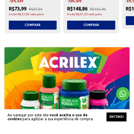
-
15
%
OFF
-
10
%
OFF
-
5
%
R$73,99
R$148,86
R$1
R$87,05
R$165,40
2
x
de
R$37,00
sem juros
4
x
de
R$37,22
sem juros
Ao navegar por este site
você aceita o uso de
ENTENDI
cookies
para agilizar a sua experiência de compra.