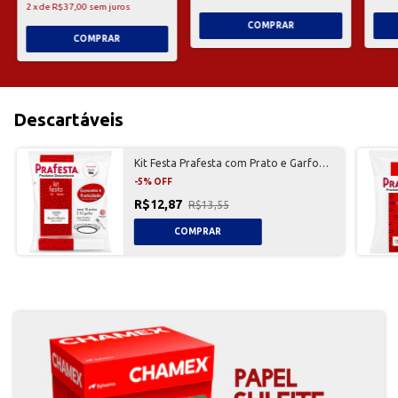
2
x
de
R$37,00
sem juros
Descartáveis
Kit Festa Prafesta com Prato e Garfo
10 Unidades
-
5
%
OFF
R$12,87
R$13,55