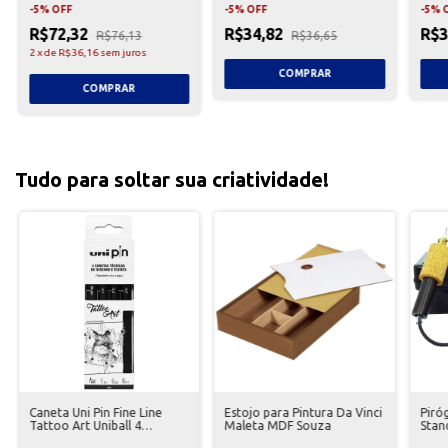
-
5
%
OFF
-
5
%
OFF
-
5
%
R$72,32
R$34,82
R$3
R$76,13
R$36,65
2
x
de
R$36,16
sem juros
Tudo para soltar sua criatividade!
Caneta Uni Pin Fine Line
Estojo para Pintura Da Vinci
Piró
Tattoo Art Uniball 4
Maleta MDF Souza
Stan
Unidades