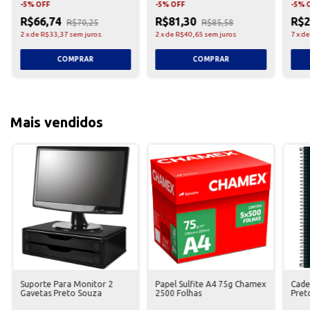
-
5
%
OFF
-
5
%
OFF
-
5
%
R$66,74
R$81,30
R$2
R$70,25
R$85,58
2
x
de
R$33,37
sem juros
2
x
de
R$40,65
sem juros
7
x
d
Mais vendidos
Suporte Para Monitor 2
Papel Sulfite A4 75g Chamex
Cade
Gavetas Preto Souza
2500 Folhas
Pret