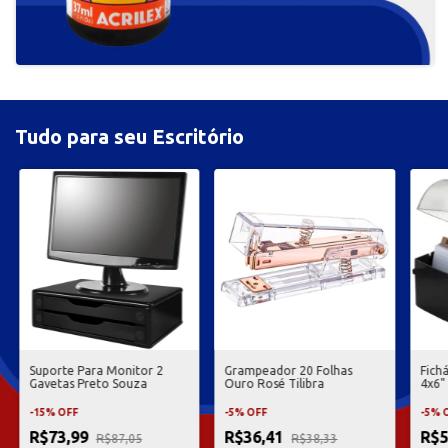
Tudo para seu Escritório
Suporte Para Monitor 2
Grampeador 20 Folhas
Fich
Gavetas Preto Souza
Ouro Rosé Tilibra
4x6"
-
15
%
OFF
-
5
%
OFF
-
5
%
R$73,99
R$36,41
R$5
R$87,05
R$38,33