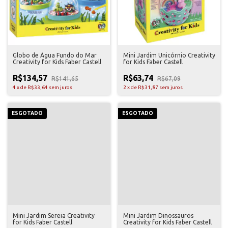
Globo de Água Fundo do Mar
Mini Jardim Unicórnio Creativity
Creativity for Kids Faber Castell
for Kids Faber Castell
R$134,57
R$63,74
R$141,65
R$67,09
4
x
de
R$33,64
sem juros
2
x
de
R$31,87
sem juros
ESGOTADO
ESGOTADO
Mini Jardim Sereia Creativity
Mini Jardim Dinossauros
for Kids Faber Castell
Creativity for Kids Faber Castell