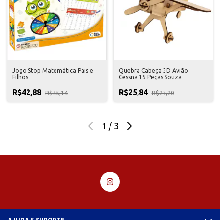
Jogo Stop Matemática Pais e
Quebra Cabeça 3D Avião
Filhos
Cessna 15 Peças Souza
R$42,88
R$25,84
R$45,14
R$27,20
1
/
3
AJUDA E SUPORTE