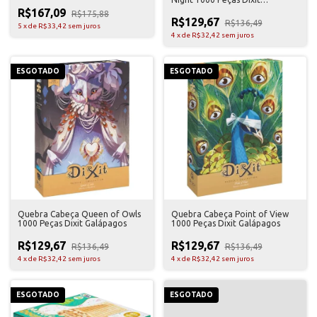
Galápagos
R$167,09
R$175,88
R$129,67
R$136,49
5
x
de
R$33,42
sem juros
4
x
de
R$32,42
sem juros
ESGOTADO
ESGOTADO
Quebra Cabeça Queen of Owls
Quebra Cabeça Point of View
1000 Peças Dixit Galápagos
1000 Peças Dixit Galápagos
R$129,67
R$129,67
R$136,49
R$136,49
4
x
de
R$32,42
sem juros
4
x
de
R$32,42
sem juros
ESGOTADO
ESGOTADO