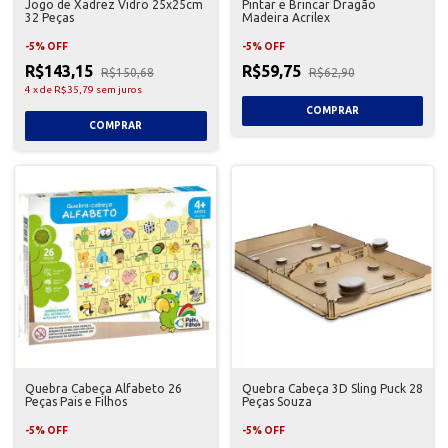
Jogo de Xadrez Vidro 25x25cm
Pintar e Brincar Dragão
32 Peças
Madeira Acrilex
-
5
%
OFF
-
5
%
OFF
R$143,15
R$59,75
R$150,68
R$62,90
4
x
de
R$35,79
sem juros
Quebra Cabeça Alfabeto 26
Quebra Cabeça 3D Sling Puck 28
Peças Pais e Filhos
Peças Souza
-
5
%
OFF
-
5
%
OFF