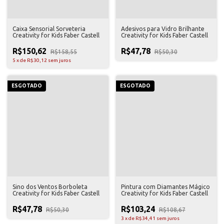
Caixa Sensorial Sorveteria
Adesivos para Vidro Brilhante
Creativity for Kids Faber Castell
Creativity for Kids Faber Castell
R$150,62
R$47,78
R$158,55
R$50,30
5
x
de
R$30,12
sem juros
ESGOTADO
ESGOTADO
Sino dos Ventos Borboleta
Pintura com Diamantes Mágico
Creativity for Kids Faber Castell
Creativity for Kids Faber Castell
R$47,78
R$103,24
R$50,30
R$108,67
3
x
de
R$34,41
sem juros