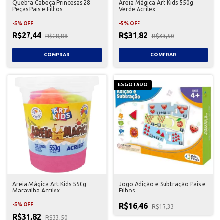
Quebra Cabeça Princesas 28
Areia Mágica Art Kids 550g
Peças Pais e Filhos
Verde Acrilex
-
5
%
OFF
-
5
%
OFF
R$27,44
R$31,82
R$28,88
R$33,50
ESGOTADO
Areia Mágica Art Kids 550g
Jogo Adição e Subtração Pais e
Maravilha Acrilex
Filhos
R$16,46
-
5
%
OFF
R$17,33
R$31,82
R$33,50