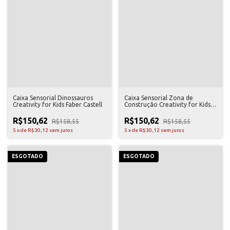
Caixa Sensorial Dinossauros
Caixa Sensorial Zona de
Creativity for Kids Faber Castell
Construção Creativity for Kids
Faber Castell
R$150,62
R$150,62
R$158,55
R$158,55
5
x
de
R$30,12
sem juros
5
x
de
R$30,12
sem juros
ESGOTADO
ESGOTADO