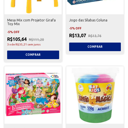
Mesa Mix com Projetor Girafa
Jogo das Sílabas Coluna
Toy Mix
-
5
%
OFF
-
5
%
OFF
R$13,07
R$13,76
R$105,64
R$111,20
3
x
de
R$35,21
sem juros