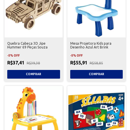
Quebra Cabeça 3D Jipe
Mesa Projetora Kids para
Hummer 69 Peças Souza
Desenho Azul Art Brink
-
5
%
OFF
-
5
%
OFF
R$37,41
R$55,91
R$39,38
R$58,85