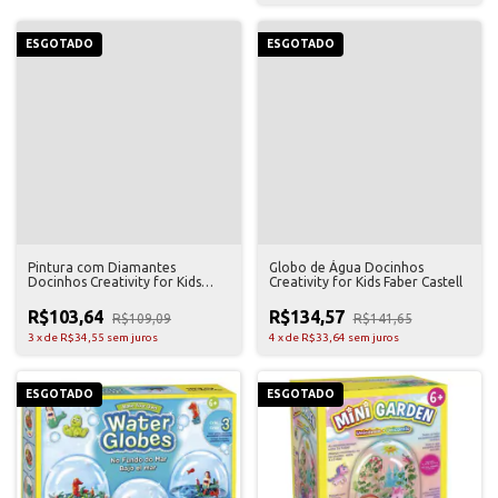
ESGOTADO
ESGOTADO
Pintura com Diamantes
Globo de Água Docinhos
Docinhos Creativity for Kids
Creativity for Kids Faber Castell
Faber Castell
R$103,64
R$134,57
R$109,09
R$141,65
3
x
de
R$34,55
sem juros
4
x
de
R$33,64
sem juros
ESGOTADO
ESGOTADO