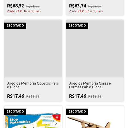
R$68,32
R$63,74
R$71,92
R$67,09
2
x
de
R$34,16
sem juros
2
x
de
R$31,87
sem juros
ESGOTADO
ESGOTADO
Jogo da Memória Opostos Pais
Jogo da Memória Cores e
e Filhos
Formas Pais e Filhos
R$17,46
R$17,46
R$18,38
R$18,38
ESGOTADO
ESGOTADO