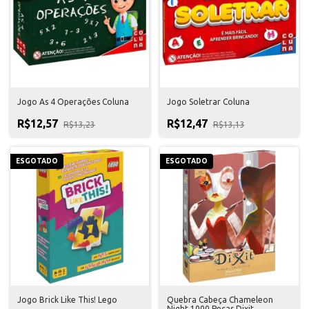
Jogo As 4 Operações Coluna
Jogo Soletrar Coluna
R$12,57
R$12,47
R$13,23
R$13,13
ESGOTADO
ESGOTADO
Jogo Brick Like This! Lego
Quebra Cabeça Chameleon
Night 1000 Peças Dixit