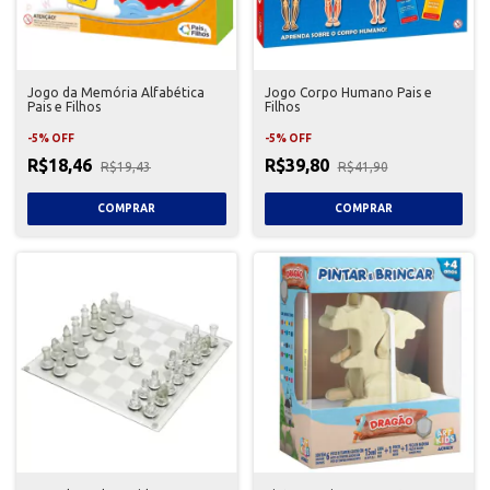
Jogo da Memória Alfabética
Jogo Corpo Humano Pais e
Pais e Filhos
Filhos
-
5
%
OFF
-
5
%
OFF
R$18,46
R$39,80
R$19,43
R$41,90