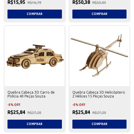
R$15,95
R$50,38
R$16,79
R$53,03
Quebra Cabeça 3D Carro de
Quebra Cabeça 3D Helicóptero
Polícia 40 Peças Souza
2 Hélices 15 Peças Souza
-
5
%
OFF
-
5
%
OFF
R$25,84
R$25,84
R$27,20
R$27,20