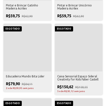
Pintar e Brincar Gatinho
Pintar e Brincar Unicórnio
Madeira Acrilex
Madeira Acrilex
R$59,75
R$59,75
R$62,90
R$62,90
ESGOTADO
ESGOTADO
Educadeira Mundo Bita Lider
Caixa Sensorial Espaço Sideral
Creativity for Kids Faber Castell
R$79,90
R$84,11
R$150,62
R$158,55
2
x
de
R$39,95
sem juros
5
x
de
R$30,12
sem juros
ESGOTADO
ESGOTADO