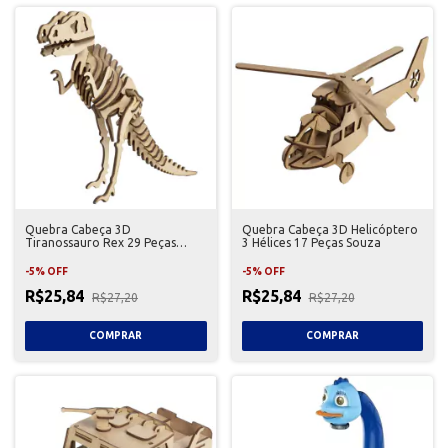
Quebra Cabeça 3D
Quebra Cabeça 3D Helicóptero
Tiranossauro Rex 29 Peças
3 Hélices 17 Peças Souza
Souza
-
5
%
OFF
-
5
%
OFF
R$25,84
R$25,84
R$27,20
R$27,20