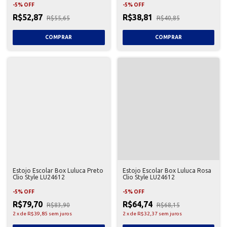
-
5
%
OFF
-
5
%
OFF
R$52,87
R$38,81
R$55,65
R$40,85
Estojo Escolar Box Luluca Preto
Estojo Escolar Box Luluca Rosa
Clio Style LU24612
Clio Style LU24612
-
5
%
OFF
-
5
%
OFF
R$79,70
R$64,74
R$83,90
R$68,15
2
x
de
R$39,85
sem juros
2
x
de
R$32,37
sem juros