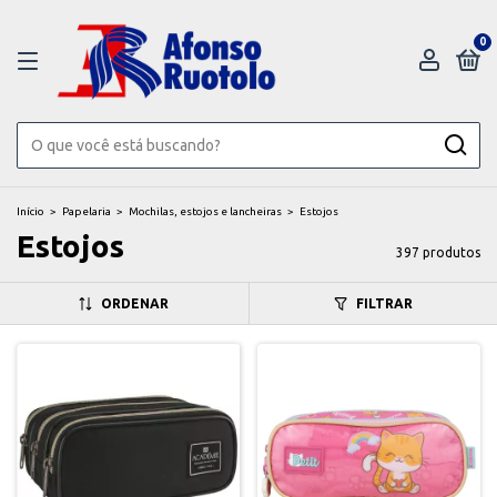
0
Início
>
Papelaria
>
Mochilas, estojos e lancheiras
>
Estojos
Estojos
397 produtos
ORDENAR
FILTRAR