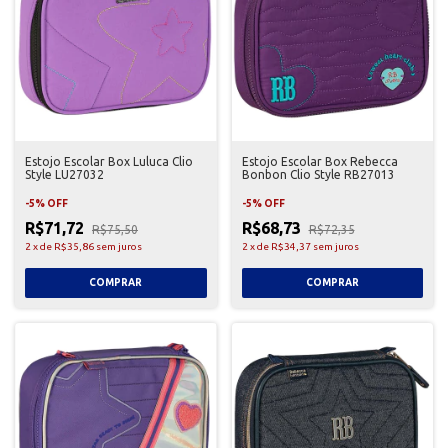
Estojo Escolar Box Luluca Clio
Estojo Escolar Box Rebecca
Style LU27032
Bonbon Clio Style RB27013
-
5
%
OFF
-
5
%
OFF
R$71,72
R$68,73
R$75,50
R$72,35
2
x
de
R$35,86
sem juros
2
x
de
R$34,37
sem juros