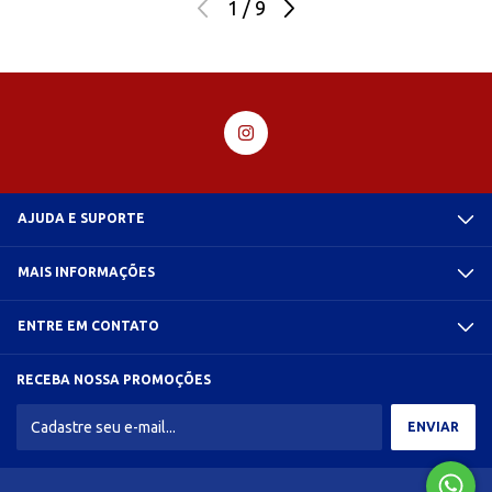
1
/
9
AJUDA E SUPORTE
MAIS INFORMAÇÕES
ENTRE EM CONTATO
RECEBA NOSSA PROMOÇÕES