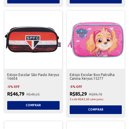
Estojo Escolar São Paulo Xeryus
Estojo Escolar Box Patrulha
16604
Canina Xeryus 15277
-
5
%
OFF
-
5
%
OFF
R$46,79
R$85,29
R$49,25
R$89,78
2
x
de
R$42,65
sem juros