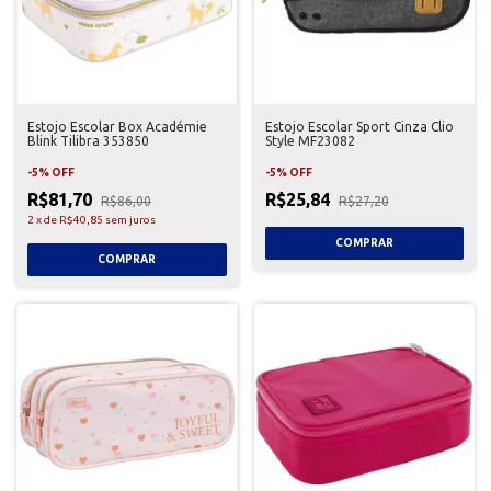
Estojo Escolar Box Académie
Estojo Escolar Sport Cinza Clio
Blink Tilibra 353850
Style MF23082
-
5
%
OFF
-
5
%
OFF
R$81,70
R$25,84
R$86,00
R$27,20
2
x
de
R$40,85
sem juros