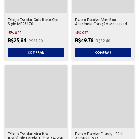
Estojo Escolar Girls Roxo Clio
Estojo Escolar Mini Box
Style MF23170
Académie Coração Metalizado
Rosa Tilibra 347256
-
5
%
OFF
-
5
%
OFF
R$25,84
R$49,78
R$27,20
R$52,40
Estojo Escolar Mini Box
Estojo Escolar Disney 100th
Académie Cereja Tilibra 347230
Xeryus 11973