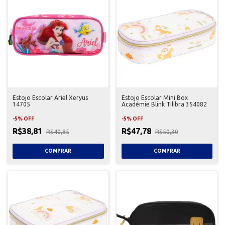
Estojo Escolar Ariel Xeryus
Estojo Escolar Mini Box
14705
Académie Blink Tilibra 354082
-
5
%
OFF
-
5
%
OFF
R$38,81
R$47,78
R$40,85
R$50,30