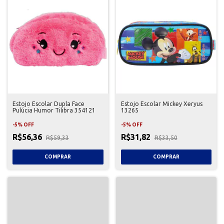
Estojo Escolar Dupla Face
Estojo Escolar Mickey Xeryus
Pulúcia Humor Tilibra 354121
13265
-
5
%
OFF
-
5
%
OFF
R$56,36
R$31,82
R$59,33
R$33,50