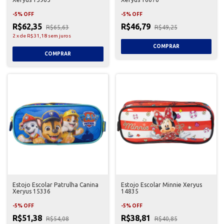
-
5
%
OFF
-
5
%
OFF
R$62,35
R$46,79
R$65,63
R$49,25
2
x
de
R$31,18
sem juros
Estojo Escolar Patrulha Canina
Estojo Escolar Minnie Xeryus
Xeryus 15336
14835
-
5
%
OFF
-
5
%
OFF
R$51,38
R$38,81
R$54,08
R$40,85