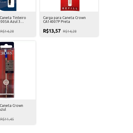
Caneta Tinteiro
Carga para Caneta Crown
005A Azul 3
CA14007P Preta
R$13,57
R$14,28
R$14,28
 Caneta Crown
zul
R$11,45