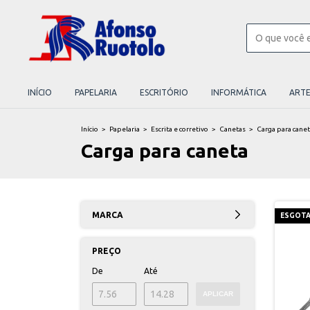
INÍCIO
PAPELARIA
ESCRITÓRIO
INFORMÁTICA
ART
Início
>
Papelaria
>
Escrita e corretivo
>
Canetas
>
Carga para cane
Carga para caneta
MARCA
ESGOT
PREÇO
De
Até
APLICAR