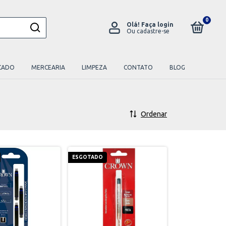
0
Olá!
Faça login
Ou cadastre-se
CADO
MERCEARIA
LIMPEZA
CONTATO
BLOG
Ordenar
ESGOTADO