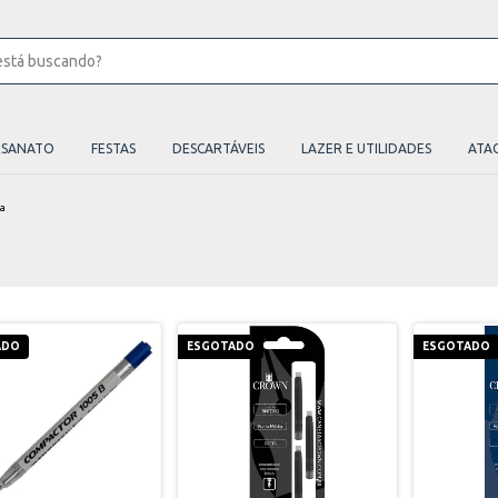
ESANATO
FESTAS
DESCARTÁVEIS
LAZER E UTILIDADES
ATA
ta
ADO
ESGOTADO
ESGOTADO