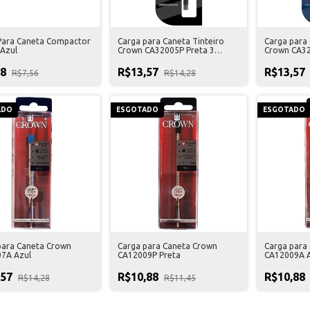
Para Caneta Compactor
Carga para Caneta Tinteiro
Carga para 
 Azul
Crown CA32005P Preta 3
Crown CA32
Unidades
Unidades
18
R$13,57
R$13,57
R$7,56
R$14,28
ADO
ESGOTADO
ESGOTADO
para Caneta Crown
Carga para Caneta Crown
Carga para
7A Azul
CA12009P Preta
CA12009A A
,57
R$10,88
R$10,88
R$14,28
R$11,45