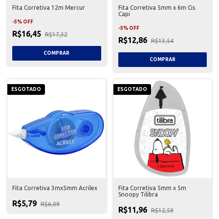
Fita Corretiva 12m Mercur
Fita Corretiva 5mm x 6m Cis
Capi
-
5
%
OFF
-
5
%
OFF
R$16,45
R$17,32
R$12,86
R$13,54
ESGOTADO
ESGOTADO
Fita Corretiva 3mx5mm Acrilex
Fita Corretiva 5mm x 5m
Snoopy Tilibra
R$5,79
R$6,09
R$11,96
R$12,59