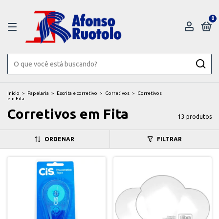
0
Início
>
Papelaria
>
Escrita e corretivo
>
Corretivos
>
Corretivos
em Fita
Corretivos em Fita
13 produtos
ORDENAR
FILTRAR