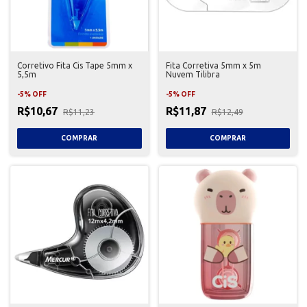
Corretivo Fita Cis Tape 5mm x
Fita Corretiva 5mm x 5m
5,5m
Nuvem Tilibra
-
5
%
OFF
-
5
%
OFF
R$10,67
R$11,87
R$11,23
R$12,49