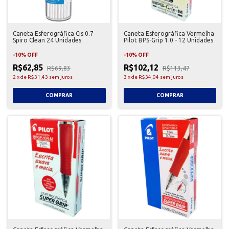
Caneta Esferográfica Cis 0.7
Caneta Esferográfica Vermelha
Spiro Clean 24 Unidades
Pilot BPS-Grip 1.0 - 12 Unidades
-
10
%
OFF
-
10
%
OFF
R$62,85
R$102,12
R$69,83
R$113,47
2
x
de
R$31,43
sem juros
3
x
de
R$34,04
sem juros