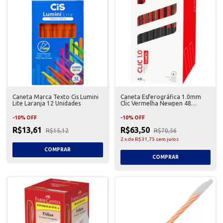
Caneta Marca Texto Cis Lumini
Caneta Esferográfica 1.0mm
Lite Laranja 12 Unidades
Clic Vermelha Newpen 48
Unidades
-
10
%
OFF
-
10
%
OFF
R$13,61
R$63,50
R$15,12
R$70,56
2
x
de
R$31,75
sem juros