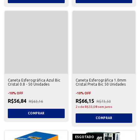
Caneta Esferográfica Azul Bic
Caneta Esferográfica 1.0mm
Cristal 0.8 - 50 Unidades
Cristal Preta Bic 50 Unidades
-
10
%
OFF
-
10
%
OFF
R$56,84
R$66,15
R$63,16
R$73,50
2
x
de
R$33,08
sem juros
ESGOTADO