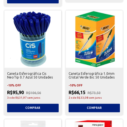
Caneta Esferográfica Cis
Caneta Esferográfica 1.0mm
NeoTip 0.7 Azul 50 Unidades
Cristal Verde Bic 50 Unidades
-
10
%
OFF
-
10
%
OFF
R$95,90
R$66,15
R$106,56
R$73,50
3
x
de
R$31,97
sem juros
2
x
de
R$33,08
sem juros