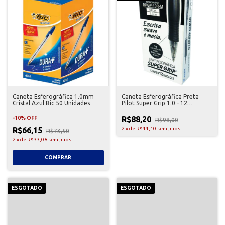
Caneta Esferográfica 1.0mm
Caneta Esferográfica Preta
Cristal Azul Bic 50 Unidades
Pilot Super Grip 1.0 - 12
Unidades
R$88,20
-
10
%
OFF
R$98,00
R$66,15
2
x
de
R$44,10
sem juros
R$73,50
2
x
de
R$33,08
sem juros
ESGOTADO
ESGOTADO