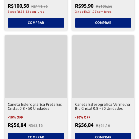
R$100,58
R$95,90
R$111,76
R$106,56
3
x
de
R$33,53
sem juros
3
x
de
R$31,97
sem juros
Caneta Esferográfica Preta Bic
Caneta Esferográfica Vermelha
Cristal 0.8 - 50 Unidades
Bic Cristal 0.8 - 50 Unidades
-
10
%
OFF
-
10
%
OFF
R$56,84
R$56,84
R$63,16
R$63,16