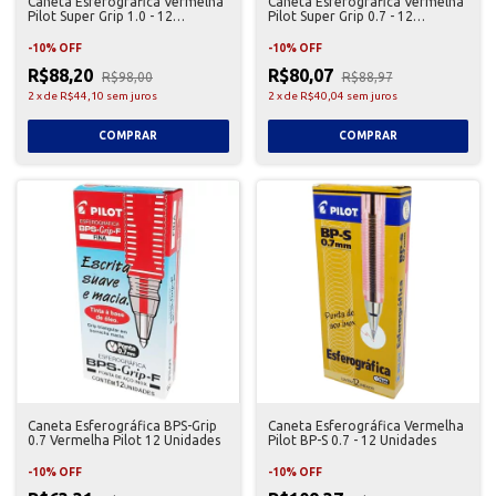
Caneta Esferográfica Vermelha
Caneta Esferográfica Vermelha
Pilot Super Grip 1.0 - 12
Pilot Super Grip 0.7 - 12
Unidades
Unidades
-
10
%
OFF
-
10
%
OFF
R$88,20
R$80,07
R$98,00
R$88,97
2
x
de
R$44,10
sem juros
2
x
de
R$40,04
sem juros
Caneta Esferográfica BPS-Grip
Caneta Esferográfica Vermelha
0.7 Vermelha Pilot 12 Unidades
Pilot BP-S 0.7 - 12 Unidades
-
10
%
OFF
-
10
%
OFF