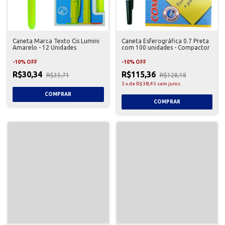
Caneta Marca Texto Cis Lumini
Caneta Esferográfica 0.7 Preta
Amarelo - 12 Unidades
com 100 unidades - Compactor
-
10
%
OFF
-
10
%
OFF
R$30,34
R$115,36
R$33,71
R$128,18
3
x
de
R$38,45
sem juros