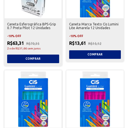
Caneta Esferográfica BPS-Grip
Caneta Marca Texto Cis Lumini
0.7 Preta Pilot 12 Unidades
Lite Amarela 12 Unidades
-
10
%
OFF
-
10
%
OFF
R$63,31
R$13,61
R$70,35
R$15,12
2
x
de
R$31,66
sem juros