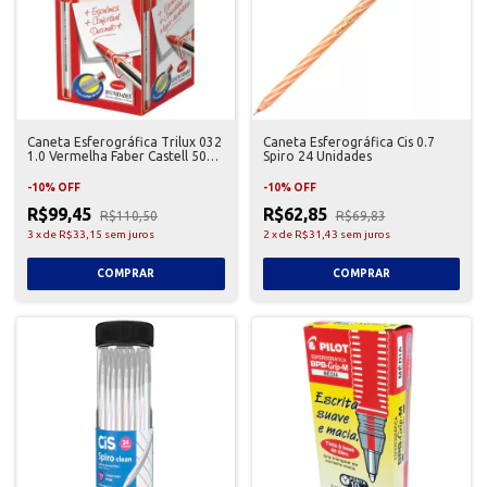
Caneta Esferográfica Trilux 032
Caneta Esferográfica Cis 0.7
1.0 Vermelha Faber Castell 50
Spiro 24 Unidades
Unidades
-
10
%
OFF
-
10
%
OFF
R$99,45
R$62,85
R$110,50
R$69,83
3
x
de
R$33,15
sem juros
2
x
de
R$31,43
sem juros