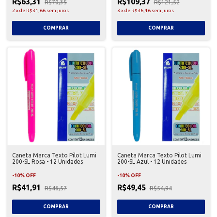
R$63,31
R$109,37
R$70,35
R$121,52
2
x
de
R$31,66
sem juros
3
x
de
R$36,46
sem juros
Caneta Marca Texto Pilot Lumi
Caneta Marca Texto Pilot Lumi
200-SL Rosa - 12 Unidades
200-SL Azul - 12 Unidades
-
10
%
OFF
-
10
%
OFF
R$41,91
R$49,45
R$46,57
R$54,94