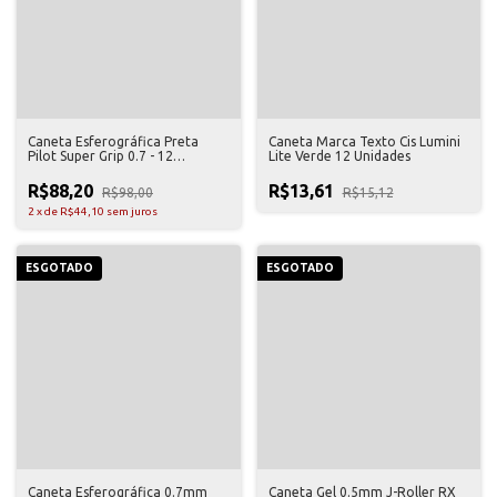
Caneta Esferográfica Preta
Caneta Marca Texto Cis Lumini
Pilot Super Grip 0.7 - 12
Lite Verde 12 Unidades
Unidades
R$88,20
R$13,61
R$98,00
R$15,12
2
x
de
R$44,10
sem juros
ESGOTADO
ESGOTADO
Caneta Esferográfica 0.7mm
Caneta Gel 0.5mm J-Roller RX