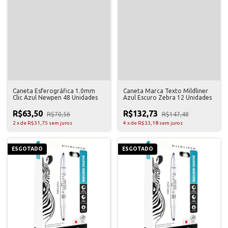
Caneta Esferográfica 1.0mm
Caneta Marca Texto Mildliner
Clic Azul Newpen 48 Unidades
Azul Escuro Zebra 12 Unidades
R$63,50
R$132,73
R$70,56
R$147,48
2
x
de
R$31,75
sem juros
4
x
de
R$33,18
sem juros
ESGOTADO
ESGOTADO