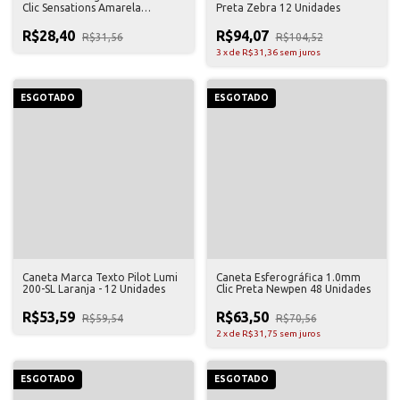
Clic Sensations Amarela
Preta Zebra 12 Unidades
Newpen 12 Unidades
R$28,40
R$94,07
R$31,56
R$104,52
3
x
de
R$31,36
sem juros
ESGOTADO
ESGOTADO
Caneta Marca Texto Pilot Lumi
Caneta Esferográfica 1.0mm
200-SL Laranja - 12 Unidades
Clic Preta Newpen 48 Unidades
R$53,59
R$63,50
R$59,54
R$70,56
2
x
de
R$31,75
sem juros
ESGOTADO
ESGOTADO