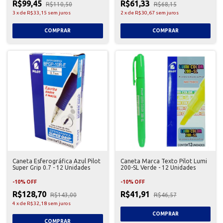
R$99,45
R$61,33
R$110,50
R$68,15
3
x
de
R$33,15
sem juros
2
x
de
R$30,67
sem juros
Caneta Esferográfica Azul Pilot
Caneta Marca Texto Pilot Lumi
Super Grip 0.7 - 12 Unidades
200-SL Verde - 12 Unidades
-
10
%
OFF
-
10
%
OFF
R$128,70
R$41,91
R$143,00
R$46,57
4
x
de
R$32,18
sem juros