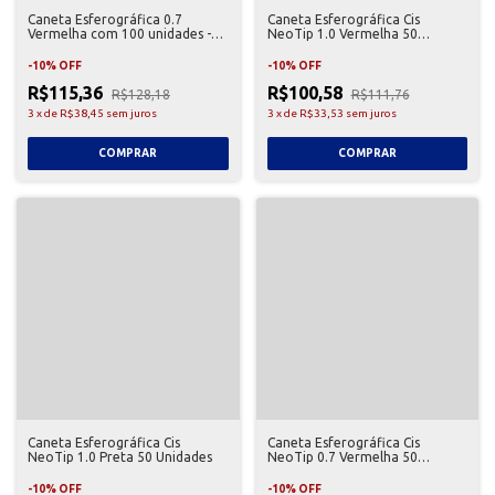
Caneta Esferográfica 0.7
Caneta Esferográfica Cis
Vermelha com 100 unidades -
NeoTip 1.0 Vermelha 50
Compactor
Unidades
-
10
%
OFF
-
10
%
OFF
R$115,36
R$100,58
R$128,18
R$111,76
3
x
de
R$38,45
sem juros
3
x
de
R$33,53
sem juros
Caneta Esferográfica Cis
Caneta Esferográfica Cis
NeoTip 1.0 Preta 50 Unidades
NeoTip 0.7 Vermelha 50
Unidades
-
10
%
OFF
-
10
%
OFF