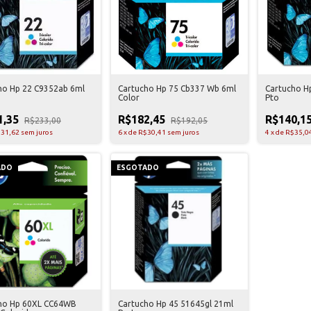
ho Hp 22 C9352ab 6ml
Cartucho Hp 75 Cb337 Wb 6ml
Cartucho H
Color
Pto
1,35
R$182,45
R$140,1
R$233,00
R$192,05
31,62
sem juros
6
x
de
R$30,41
sem juros
4
x
de
R$35,0
ADO
ESGOTADO
ho Hp 60XL CC64WB
Cartucho Hp 45 51645gl 21ml