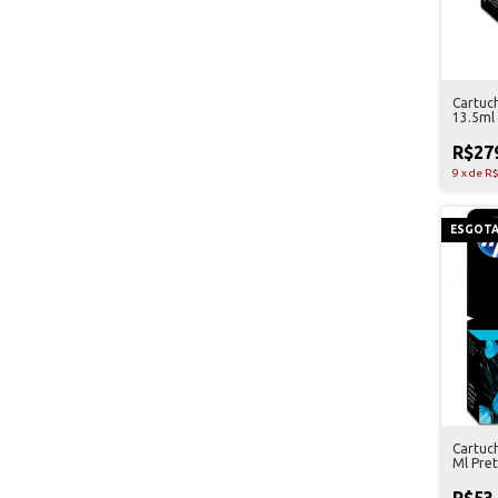
Cartuc
13.5ml
R$27
9
x
de
R$
ESGOT
Cartuc
Ml Pre
R$53