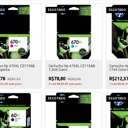
ADO
ESGOTADO
ESGOTADO
ho Hp 670XL CZ119AB
Cartucho Hp 670XL CZ118AB
Cartucho H
genta
7,5ml Ciano
17ml Color
,78
R$78,80
R$212,3
R$91,35
R$82,95
43,39
sem juros
2
x
de
R$39,40
sem juros
7
x
de
R$30,3
ADO
ESGOTADO
ESGOTADO