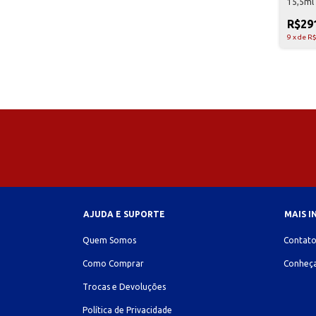
15,5ml
R$29
9
x
de
R$
AJUDA E SUPORTE
MAIS 
Quem Somos
Contat
Como Comprar
Conheça
Trocas e Devoluções
Política de Privacidade