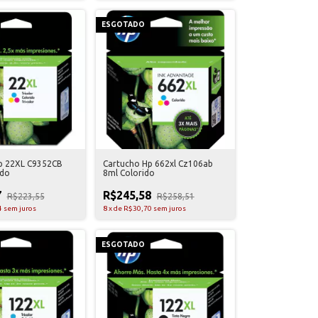
ESGOTADO
p 22XL C9352CB
Cartucho Hp 662xl Cz106ab
ido
8ml Colorido
7
R$245,58
R$223,55
R$258,51
4
sem juros
8
x
de
R$30,70
sem juros
ESGOTADO