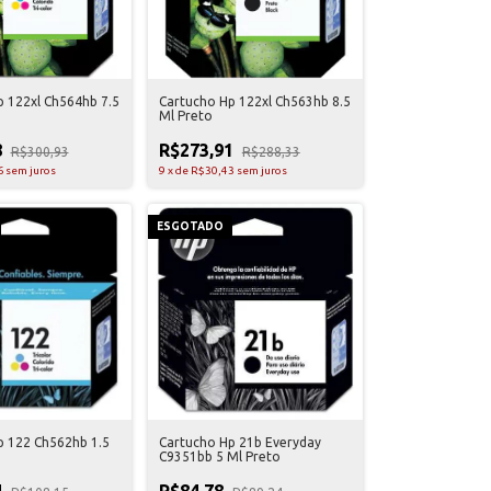
 122xl Ch564hb 7.5
Cartucho Hp 122xl Ch563hb 8.5
Ml Preto
8
R$273,91
R$300,93
R$288,33
6
sem juros
9
x
de
R$30,43
sem juros
ESGOTADO
p 122 Ch562hb 1.5
Cartucho Hp 21b Everyday
C9351bb 5 Ml Preto
4
R$84,78