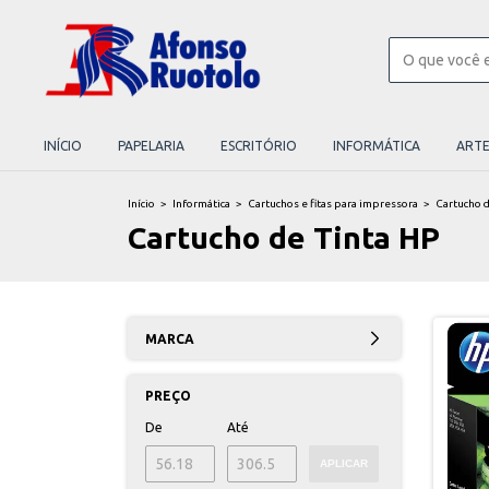
INÍCIO
PAPELARIA
ESCRITÓRIO
INFORMÁTICA
ART
Início
>
Informática
>
Cartuchos e fitas para impressora
>
Cartucho d
Cartucho de Tinta HP
MARCA
PREÇO
De
Até
APLICAR