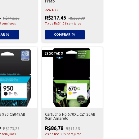
Preto
-
5
%
OFF
4
R$217,45
R$112,25
R$228,89
5
sem juros
7
x
de
R$31,06
sem juros
ESGOTADO
p 950 Cn049AB
Cartucho Hp 670XL CZ120AB
9cm Amarelo
9
R$86,78
R$173,25
R$91,35
2
sem juros
2
x
de
R$43,39
sem juros