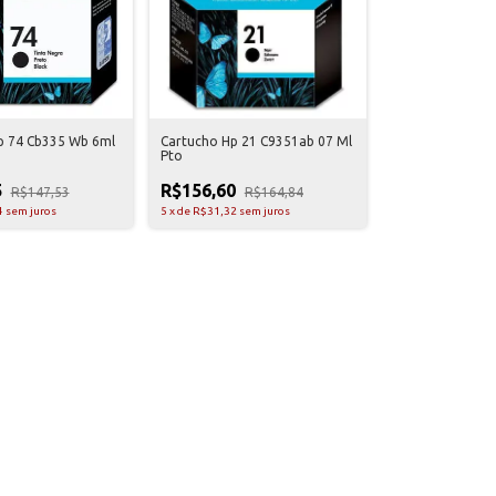
p 74 Cb335 Wb 6ml
Cartucho Hp 21 C9351ab 07 Ml
Pto
5
R$156,60
R$147,53
R$164,84
4
sem juros
5
x
de
R$31,32
sem juros