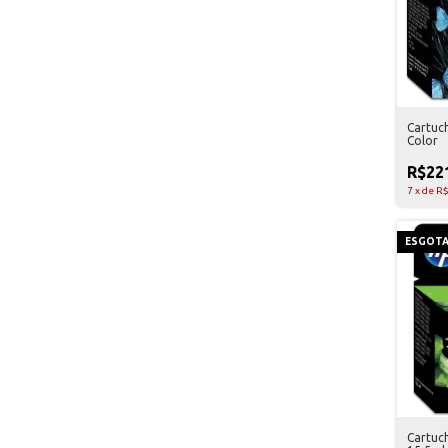
Cartuc
Color
R$22
7
x
de
R$
ESGOT
Cartuc