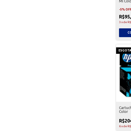
Ml Col
-
5
%
OF
R$95
3
x
de
R$
ESGOT
Cartuc
Color
R$20
6
x
de
R$