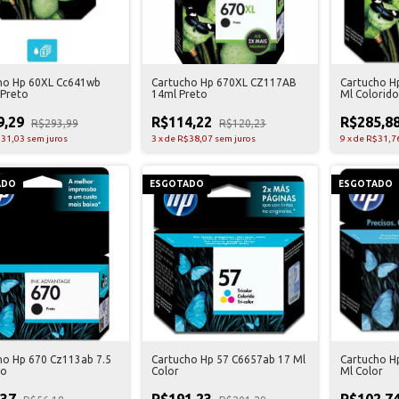
ho Hp 60XL Cc641wb
Cartucho Hp 670XL CZ117AB
Cartucho Hp
 Preto
14ml Preto
Ml Colorido
9,29
R$114,22
R$285,8
R$293,99
R$120,23
31,03
sem juros
3
x
de
R$38,07
sem juros
9
x
de
R$31,7
ADO
ESGOTADO
ESGOTADO
ho Hp 670 Cz113ab 7.5
Cartucho Hp 57 C6657ab 17 Ml
Cartucho H
to
Color
Ml Color
,37
R$191,23
R$102,7