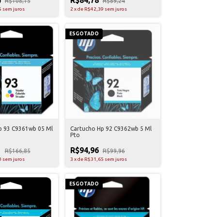
R$108,15
R$89,24
5
sem juros
2
x
de
R$42,39
sem juros
ESGOTADO
p 93 C9361wb 05 Ml
Cartucho Hp 92 C9362wb 5 Ml
Pto
1
R$94,96
R$166,85
R$99,96
0
sem juros
3
x
de
R$31,65
sem juros
ESGOTADO