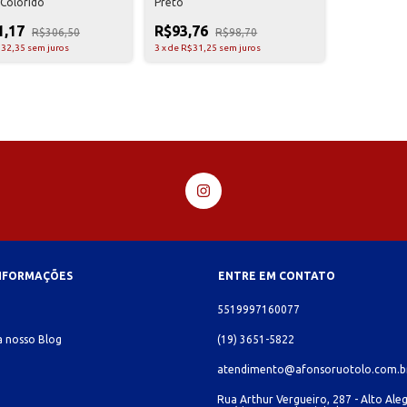
 Colorido
Preto
1,17
R$93,76
R$306,50
R$98,70
32,35
sem juros
3
x
de
R$31,25
sem juros
INFORMAÇÕES
ENTRE EM CONTATO
o
5519997160077
 nosso Blog
(19) 3651-5822
atendimento@afonsoruotolo.com.b
Rua Arthur Vergueiro, 287 - Alto Aleg