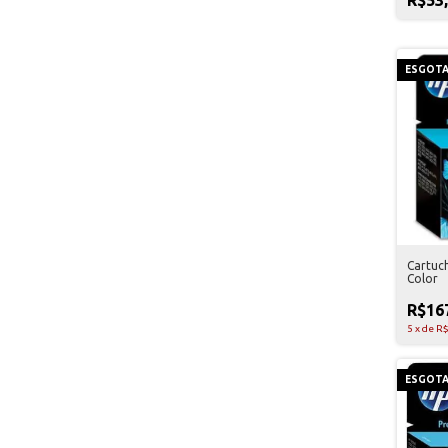
ESGOT
Cartuc
Color
R$16
5
x
de
R$
ESGOT