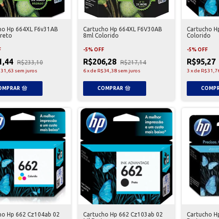
ho Hp 664XL F6v31AB
Cartucho Hp 664XL F6V30AB
Cartucho H
Preto
8ml Colorido
Colorido
F
-
5
%
OFF
-
5
%
OFF
1,44
R$206,28
R$95,27
R$233,10
R$217,14
31,63
sem juros
6
x
de
R$34,38
sem juros
3
x
de
R$31,7
ho Hp 662 Cz104ab 02
Cartucho Hp 662 Cz103ab 02
Cartucho H