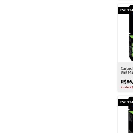
ESGOT
Cartuc
8ml Ma
R$86
2
x
de
R$
ESGOT