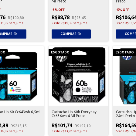
or
Ml Preto
Preto
F
-
5
%
OFF
-
5
%
OFF
,76
R$88,78
R$106,6
R$100,80
R$93,45
31,92
sem juros
2
x
de
R$44,39
sem juros
3
x
de
R$35,5
ADO
ESGOTADO
ESGOTADO
ho Hp 60 Cc643wb 6,5ml
Cartucho Hp 60b Everyday
Cartucho H
Cc636wb 4 Ml Preto
24ml Preto
4,39
R$101,74
R$164,5
R$215,15
R$107,10
34,07
sem juros
3
x
de
R$33,91
sem juros
5
x
de
R$32,9