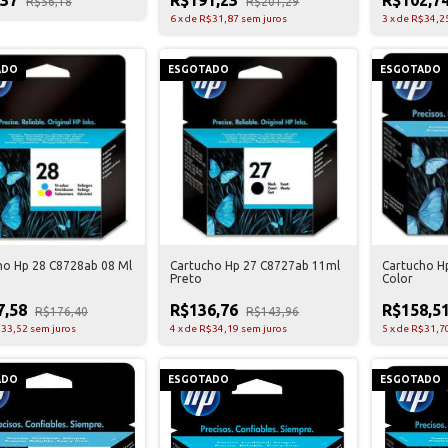
R$56,18
R$201,29
6
x
de
R$31,87
sem juros
3
x
de
R$34,2
ADO
ESGOTADO
ESGOTADO
ho Hp 28 C8728ab 08 Ml
Cartucho Hp 27 C8727ab 11ml
Cartucho H
Preto
Color
7,58
R$136,76
R$158,5
R$176,40
R$143,96
33,52
sem juros
4
x
de
R$34,19
sem juros
5
x
de
R$31,7
ADO
ESGOTADO
ESGOTADO