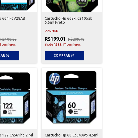
p 664 F6V28AB
Cartucho Hp 662xl Cz105ab
6.5ml Preto
-
5
%
OFF
R$199,01
R$100,28
R$209,48
6
sem juros
6
x
de
R$33,17
sem juros
p 122 Ch561hb 2 Ml
Cartucho Hp 60 Cc640wb 4,5ml