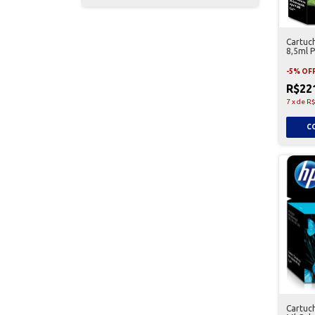
Cartuc
8,5ml 
-
5
%
OF
R$22
7
x
de
R$
Cartuc