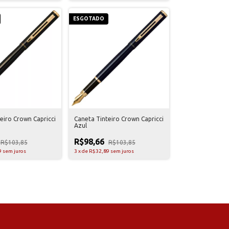
ESGOTADO
eiro Crown Capricci
Caneta Tinteiro Crown Capricci
Azul
R$98,66
R$103,85
R$103,85
9
sem juros
3
x
de
R$32,89
sem juros