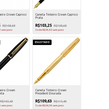
eiro Crown Capricci
Caneta Tinteiro Crown Capricci
Prata
5
R$103,25
R$108,68
R$108,68
2
sem juros
3
x
de
R$34,42
sem juros
ESGOTADO
teiro Crown
Caneta Tinteiro Crown
eta
President Dourada
R$109,63
R$103,43
R$115,40
5
sem juros
3
x
de
R$36,54
sem juros