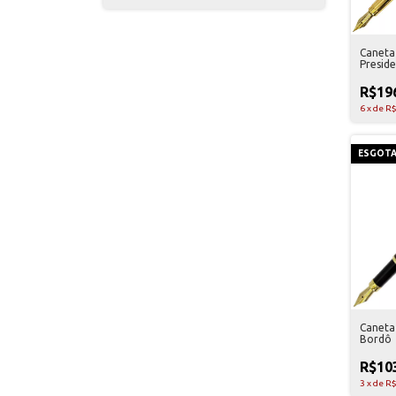
Caneta
Preside
R$19
6
x
de
R$
ESGOT
Caneta 
Bordô
R$10
3
x
de
R$