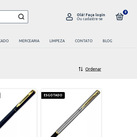
0
Olá!
Faça login
Ou cadastre-se
CADO
MERCEARIA
LIMPEZA
CONTATO
BLOG
Ordenar
ESGOTADO