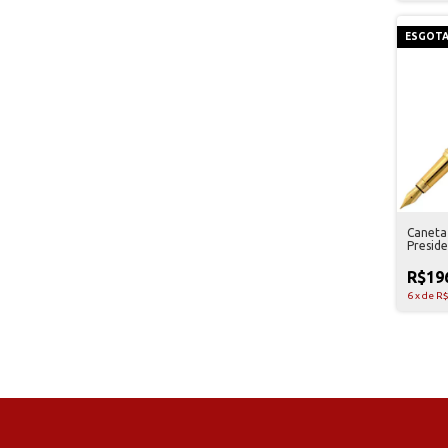
ESGOT
Caneta
Preside
R$19
6
x
de
R$