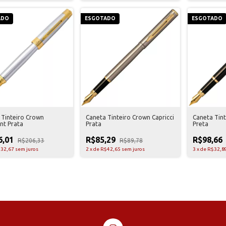
ADO
ESGOTADO
ESGOTADO
 Tinteiro Crown
Caneta Tinteiro Crown Capricci
Caneta Tint
nt Prata
Prata
Preta
6,01
R$85,29
R$98,66
R$206,33
R$89,78
32,67
sem juros
2
x
de
R$42,65
sem juros
3
x
de
R$32,8