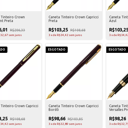
 Tinteiro Crown
Caneta Tinteiro Crown Capricci
Caneta Tint
nt Preta
Preta
Azul
6,01
R$103,25
R$103,2
R$206,33
R$108,68
32,67
sem juros
3
x
de
R$34,42
sem juros
3
x
de
R$34,4
ADO
ESGOTADO
ESGOTADO
Tinteiro Crown Capricci
Caneta Tinteiro Crown Capricci
Caneta Tin
Bordô
Versalles Pr
3,25
R$98,66
R$98,26
R$108,68
R$103,85
34,42
sem juros
3
x
de
R$32,89
sem juros
3
x
de
R$32,7