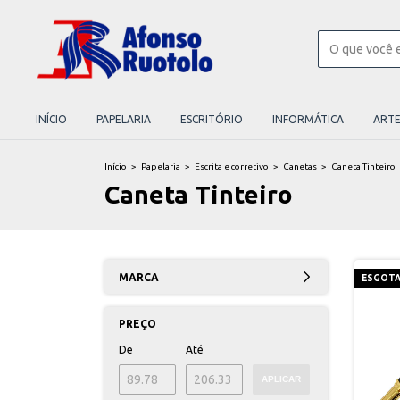
INÍCIO
PAPELARIA
ESCRITÓRIO
INFORMÁTICA
ART
Início
>
Papelaria
>
Escrita e corretivo
>
Canetas
>
Caneta Tinteiro
Caneta Tinteiro
MARCA
ESGOT
PREÇO
De
Até
APLICAR