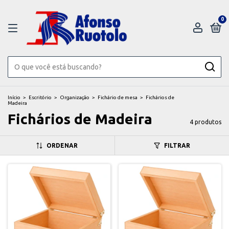
0
Início
>
Escritório
>
Organização
>
Fichário de mesa
>
Fichários de
Madeira
Fichários de Madeira
4 produtos
ORDENAR
FILTRAR