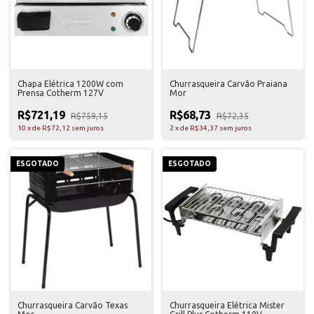
Chapa Elétrica 1200W com
Churrasqueira Carvão Praiana
Prensa Cotherm 127V
Mor
R$721,19
R$68,73
R$759,15
R$72,35
10
x
de
R$72,12
sem juros
2
x
de
R$34,37
sem juros
ESGOTADO
ESGOTADO
Churrasqueira Carvão Texas
Churrasqueira Elétrica Mister