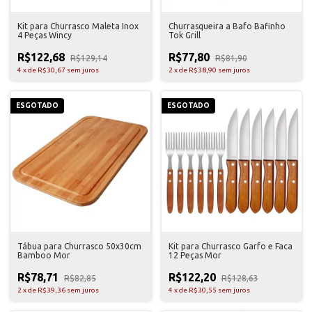
Kit para Churrasco Maleta Inox
Churrasqueira a Bafo Bafinho
4 Peças Wincy
Tok Grill
R$122,68
R$77,80
R$129,14
R$81,90
4
x
de
R$30,67
sem juros
2
x
de
R$38,90
sem juros
ESGOTADO
ESGOTADO
Tábua para Churrasco 50x30cm
Kit para Churrasco Garfo e Faca
Bamboo Mor
12 Peças Mor
R$78,71
R$122,20
R$82,85
R$128,63
2
x
de
R$39,36
sem juros
4
x
de
R$30,55
sem juros