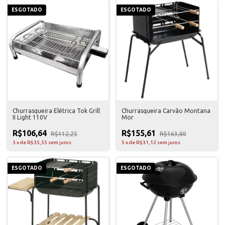
ESGOTADO
ESGOTADO
Churrasqueira Elétrica Tok Grill
Churrasqueira Carvão Montana
II Light 110V
Mor
R$106,64
R$155,61
R$112,25
R$163,80
3
x
de
R$35,55
sem juros
5
x
de
R$31,12
sem juros
ESGOTADO
ESGOTADO