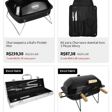
Churrasqueira a Bafo Pocket
Kit para Churrasco Avental Inox
Mor
5 Peças Wincy
R$239,30
R$87,38
R$251,90
R$91,98
7
x
de
R$34,19
sem juros
2
x
de
R$43,69
sem juros
ESGOTADO
ESGOTADO