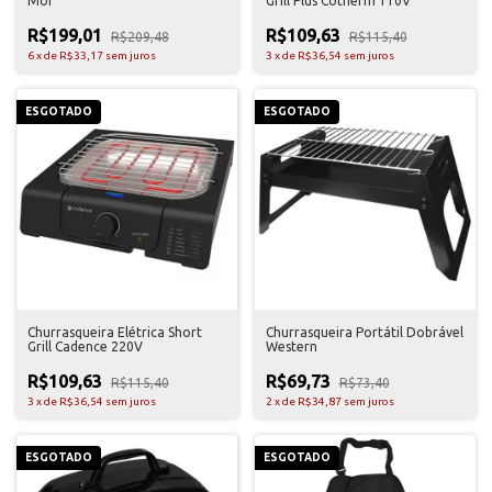
Mor
Grill Plus Cotherm 110V
R$199,01
R$109,63
R$209,48
R$115,40
6
x
de
R$33,17
sem juros
3
x
de
R$36,54
sem juros
ESGOTADO
ESGOTADO
Churrasqueira Elétrica Short
Churrasqueira Portátil Dobrável
Grill Cadence 220V
Western
R$109,63
R$69,73
R$115,40
R$73,40
3
x
de
R$36,54
sem juros
2
x
de
R$34,87
sem juros
ESGOTADO
ESGOTADO