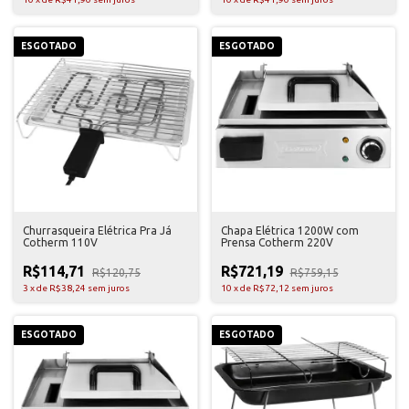
ESGOTADO
ESGOTADO
Churrasqueira Elétrica Pra Já
Chapa Elétrica 1200W com
Cotherm 110V
Prensa Cotherm 220V
R$114,71
R$721,19
R$120,75
R$759,15
3
x
de
R$38,24
sem juros
10
x
de
R$72,12
sem juros
ESGOTADO
ESGOTADO