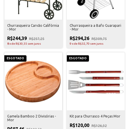
Churrasqueira Carvão Califórnia
Churrasqueira a Bafo Guarapari
- Mor
- Mor
R$244,39
R$294,26
R$257,25
R$309,75
8
x
de
R$30,55
sem juros
9
x
de
R$32,70
sem juros
ESGOTADO
ESGOTADO
Gamela Bamboo 2 Divisórias -
Kit para Churrasco 4 Peças Mor
Mor
R$120,00
R$126,32