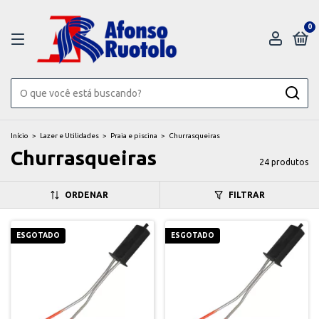
0
Início
>
Lazer e Utilidades
>
Praia e piscina
>
Churrasqueiras
Churrasqueiras
24 produtos
ORDENAR
FILTRAR
ESGOTADO
ESGOTADO