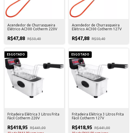
Acendedor de Churrasqueira
Acendedor de Churrasqueira
Elétrico AC300 Cotherm 220V
Elétrico AC300 Cotherm 127V
R$47,88
R$47,88
R$50,40
R$50,40
ESGOTADO
ESGOTADO
Fritadeira Elétrica 3 Litros Frita
Fritadeira Elétrica 3 Litros Frita
Fácil Cotherm 220V
Fácil Cotherm 127V
R$418,95
R$418,95
R$441,00
R$441,00
10
x
de
R$41,90
sem juros
10
x
de
R$41,90
sem juros