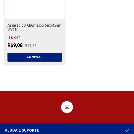
Assarápido Churrasco 5mx45cm
Wyda
-
5
%
OFF
R$9,08
R$9,56
AJUDA E SUPORTE