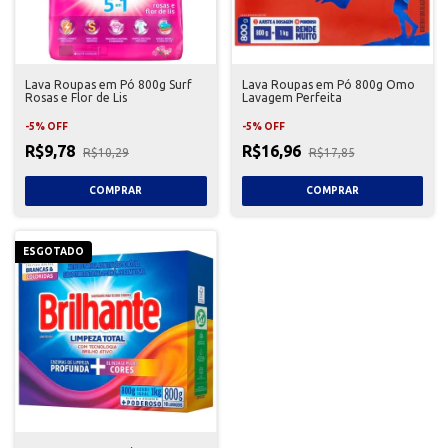
Lava Roupas em Pó 800g Surf
Lava Roupas em Pó 800g Omo
Rosas e Flor de Lis
Lavagem Perfeita
-
5
%
OFF
-
5
%
OFF
R$9,78
R$16,96
R$10,29
R$17,85
ESGOTADO