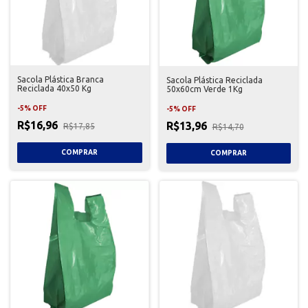
Sacola Plástica Branca
Sacola Plástica Reciclada
Reciclada 40x50 Kg
50x60cm Verde 1Kg
-
5
%
OFF
-
5
%
OFF
R$16,96
R$13,96
R$17,85
R$14,70