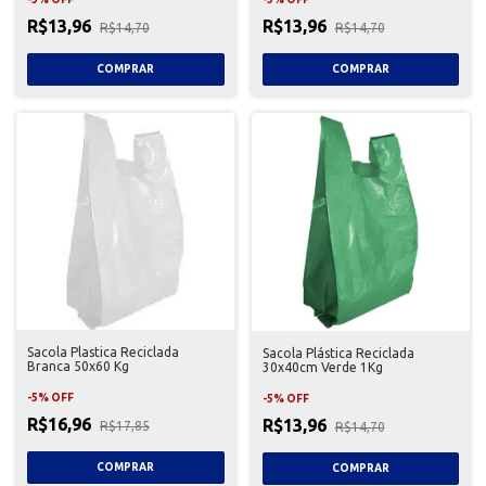
R$13,96
R$13,96
R$14,70
R$14,70
Sacola Plastica Reciclada
Sacola Plástica Reciclada
Branca 50x60 Kg
30x40cm Verde 1Kg
-
5
%
OFF
-
5
%
OFF
R$16,96
R$13,96
R$17,85
R$14,70