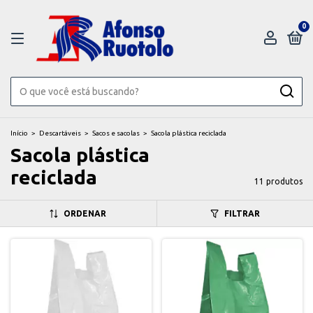
0
Início
>
Descartáveis
>
Sacos e sacolas
>
Sacola plástica reciclada
Sacola plástica
reciclada
11 produtos
ORDENAR
FILTRAR