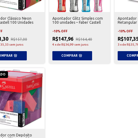
dor Clássico Neon
Apontador Glitz Simples com
Apontador 
astell 100 Unidades
100 unidades – Faber Castell
Retangular
Faber Castel
FF
-
10
%
OFF
-
10
%
OFF
1,30
R$147,96
R$107,3
R$157,00
R$164,40
35,33
sem juros
4
x
de
R$36,99
sem juros
3
x
de
R$35,7
ADO
dor com Depósito