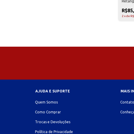
Retang
unidade
R$85
2
x
de
R$
AJUDA E SUPORTE
MAIS 
Quem Somos
Contat
Como Comprar
Conheça
Trocas e Devoluções
Política de Privacidade