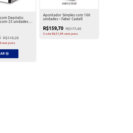
Apontador Simples com 100
com Depósito
unidades – Faber Castell
 com 25 unidades –
l
R$159,70
R$177,45
5
x
de
R$31,94
sem juros
5
R$119,28
8
sem juros