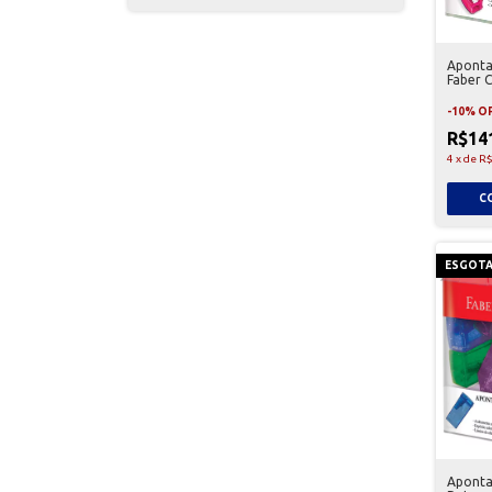
Aponta
Faber C
-
10
%
O
R$14
4
x
de
R$
ESGOT
Aponta