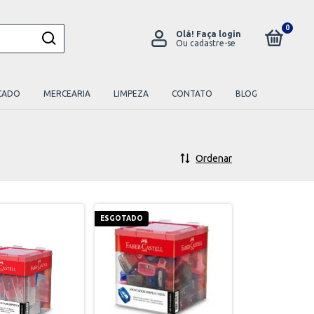
0
Olá!
Faça login
Ou cadastre-se
CADO
MERCEARIA
LIMPEZA
CONTATO
BLOG
Ordenar
ESGOTADO