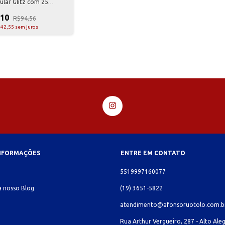
ular Glitz com 25
s – Faber Castell
,10
R$94,56
42,55
sem juros
INFORMAÇÕES
ENTRE EM CONTATO
o
5519997160077
 nosso Blog
(19) 3651-5822
atendimento@afonsoruotolo.com.b
Rua Arthur Vergueiro, 287 - Alto Aleg