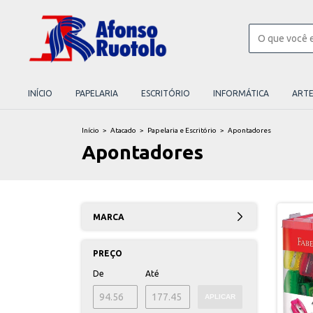
INÍCIO
PAPELARIA
ESCRITÓRIO
INFORMÁTICA
ART
Início
>
Atacado
>
Papelaria e Escritório
>
Apontadores
Apontadores
MARCA
PREÇO
De
Até
APLICAR