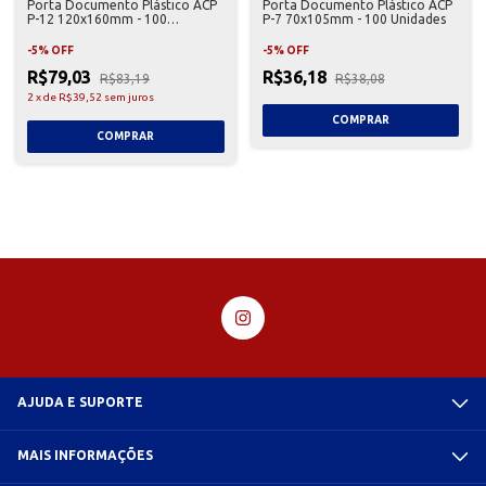
Porta Documento Plástico ACP
Porta Documento Plástico ACP
P-12 120x160mm - 100
P-7 70x105mm - 100 Unidades
Unidades
-
5
%
OFF
-
5
%
OFF
R$79,03
R$36,18
R$83,19
R$38,08
2
x
de
R$39,52
sem juros
AJUDA E SUPORTE
MAIS INFORMAÇÕES