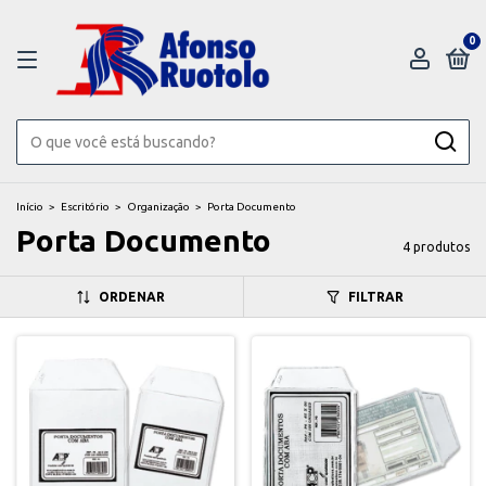
0
Início
>
Escritório
>
Organização
>
Porta Documento
Porta Documento
4 produtos
ORDENAR
FILTRAR