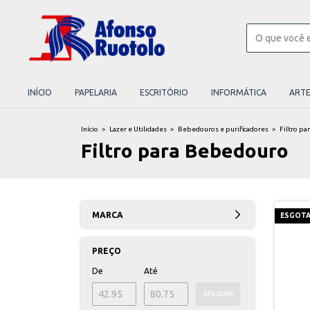
INÍCIO
PAPELARIA
ESCRITÓRIO
INFORMÁTICA
ART
Início
>
Lazer e Utilidades
>
Bebedouros e purificadores
>
Filtro p
Filtro para Bebedouro
MARCA
ESGOT
PREÇO
De
Até
APLICAR