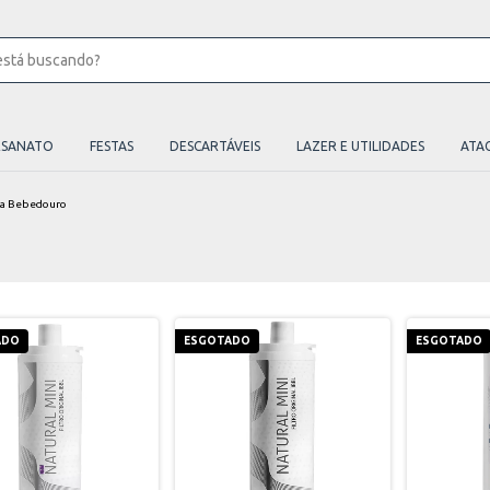
ESANATO
FESTAS
DESCARTÁVEIS
LAZER E UTILIDADES
ATA
ara Bebedouro
ADO
ESGOTADO
ESGOTADO