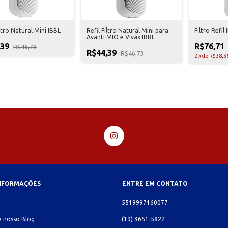
iltro Natural Mini IBBL
Refil Filtro Natural Mini para
Filtro Refil
Avanti MIO e Viváx IBBL
,39
R$76,71
R$46,73
R$44,39
R$46,73
2
x
de
R$38,3
INFORMAÇÕES
ENTRE EM CONTATO
o
5519997160077
 nosso Blog
(19) 3651-5822