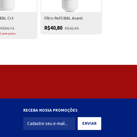
 IBBL C+3
Filtro Refil IBBL Avanti
R$40,80
R$80,75
R$42,95
6
sem juros
RECEBA NOSSA PROMOÇÕES