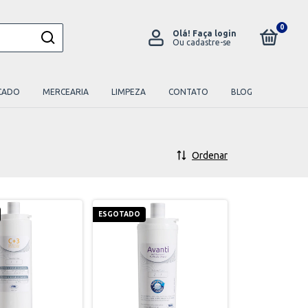
0
Olá!
Faça login
Ou cadastre-se
CADO
MERCEARIA
LIMPEZA
CONTATO
BLOG
Ordenar
ESGOTADO