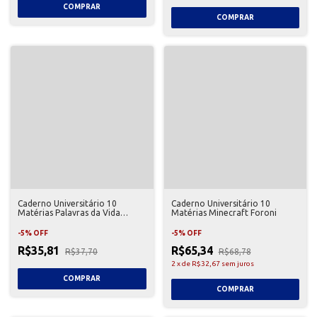
Caderno Universitário 10
Caderno Universitário 10
Matérias Palavras da Vida
Matérias Minecraft Foroni
Foroni
-
5
%
OFF
-
5
%
OFF
R$35,81
R$65,34
R$37,70
R$68,78
2
x
de
R$32,67
sem juros