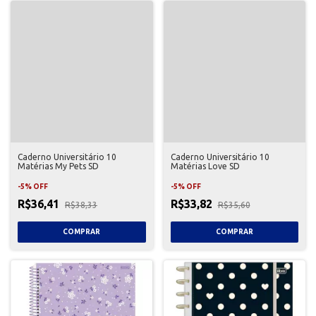
Caderno Universitário 10
Caderno Universitário 10
Matérias My Pets SD
Matérias Love SD
-
5
%
OFF
-
5
%
OFF
R$36,41
R$33,82
R$38,33
R$35,60