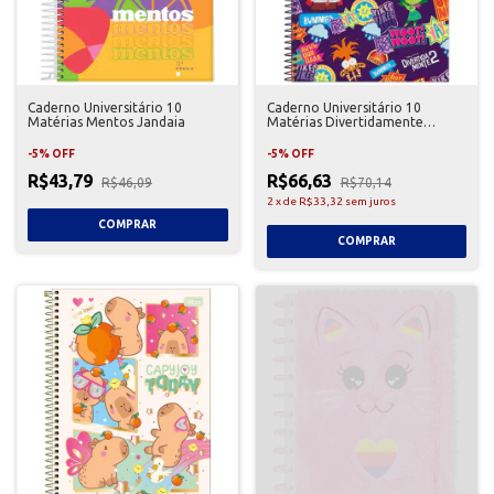
Caderno Universitário 10
Caderno Universitário 10
Matérias Mentos Jandaia
Matérias Divertidamente
Foroni
-
5
%
OFF
-
5
%
OFF
R$43,79
R$66,63
R$46,09
R$70,14
2
x
de
R$33,32
sem juros