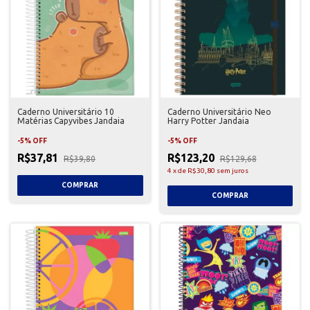
Caderno Universitário 10
Caderno Universitário Neo
Matérias Capyvibes Jandaia
Harry Potter Jandaia
-
5
%
OFF
-
5
%
OFF
R$37,81
R$123,20
R$39,80
R$129,68
4
x
de
R$30,80
sem juros