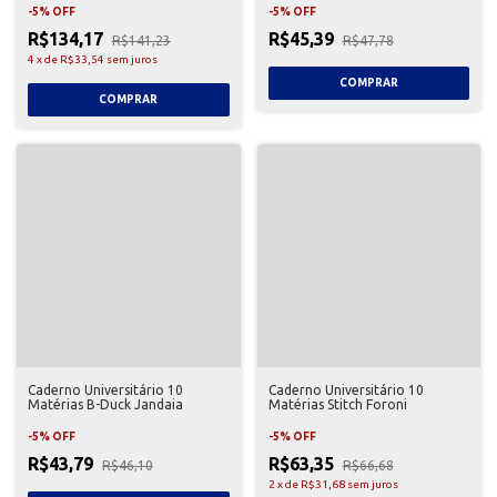
-
5
%
OFF
-
5
%
OFF
R$134,17
R$45,39
R$141,23
R$47,78
4
x
de
R$33,54
sem juros
Caderno Universitário 10
Caderno Universitário 10
Matérias B-Duck Jandaia
Matérias Stitch Foroni
-
5
%
OFF
-
5
%
OFF
R$43,79
R$63,35
R$46,10
R$66,68
2
x
de
R$31,68
sem juros