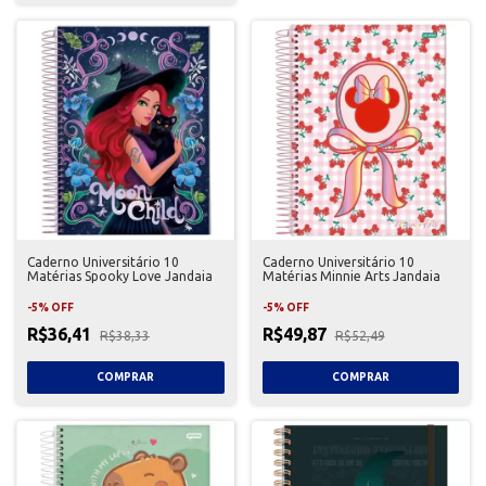
Caderno Universitário 10
Caderno Universitário 10
Matérias Spooky Love Jandaia
Matérias Minnie Arts Jandaia
-
5
%
OFF
-
5
%
OFF
R$36,41
R$49,87
R$38,33
R$52,49