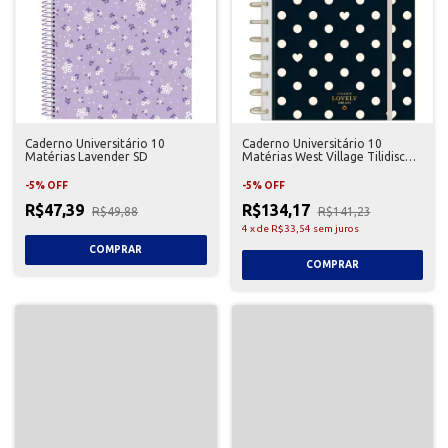
Caderno Universitário 10
Caderno Universitário 10
Matérias Lavender SD
Matérias West Village Tilidisco
Tilibra
-
5
%
OFF
-
5
%
OFF
R$47,39
R$134,17
R$49,88
R$141,23
4
x
de
R$33,54
sem juros