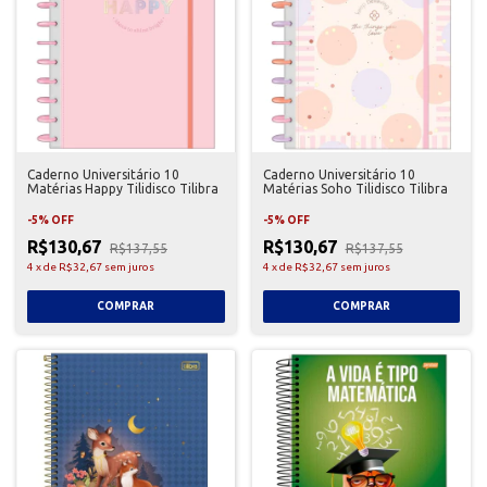
Caderno Universitário 10
Caderno Universitário 10
Matérias Happy Tilidisco Tilibra
Matérias Soho Tilidisco Tilibra
-
5
%
OFF
-
5
%
OFF
R$130,67
R$130,67
R$137,55
R$137,55
4
x
de
R$32,67
sem juros
4
x
de
R$32,67
sem juros