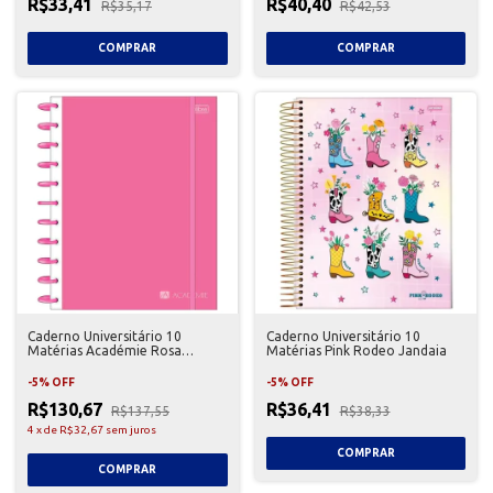
R$33,41
R$40,40
R$35,17
R$42,53
Caderno Universitário 10
Caderno Universitário 10
Matérias Académie Rosa
Matérias Pink Rodeo Jandaia
Tilidisco Tilibra
-
5
%
OFF
-
5
%
OFF
R$130,67
R$36,41
R$137,55
R$38,33
4
x
de
R$32,67
sem juros