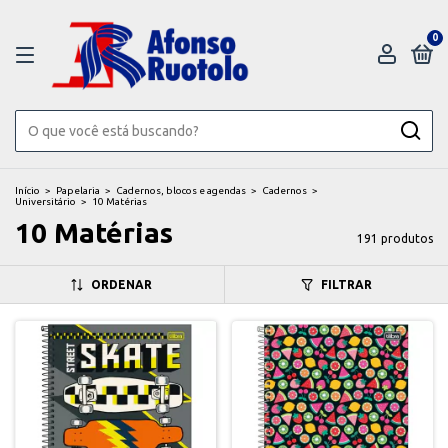
0
Início
>
Papelaria
>
Cadernos, blocos e agendas
>
Cadernos
>
Universitário
>
10 Matérias
10 Matérias
191 produtos
ORDENAR
FILTRAR