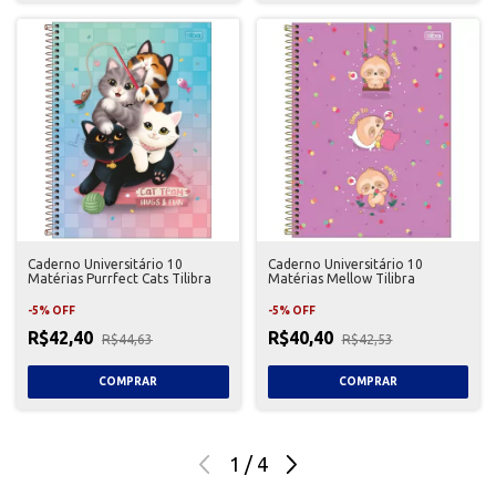
Caderno Universitário 10
Caderno Universitário 10
Matérias Purrfect Cats Tilibra
Matérias Mellow Tilibra
-
5
%
OFF
-
5
%
OFF
R$42,40
R$40,40
R$44,63
R$42,53
1
/
4