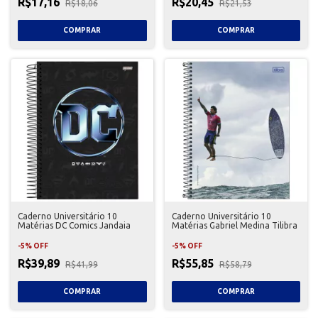
R$17,16
R$20,45
R$18,06
R$21,53
Caderno Universitário 10
Caderno Universitário 10
Matérias DC Comics Jandaia
Matérias Gabriel Medina Tilibra
-
5
%
OFF
-
5
%
OFF
R$39,89
R$55,85
R$41,99
R$58,79