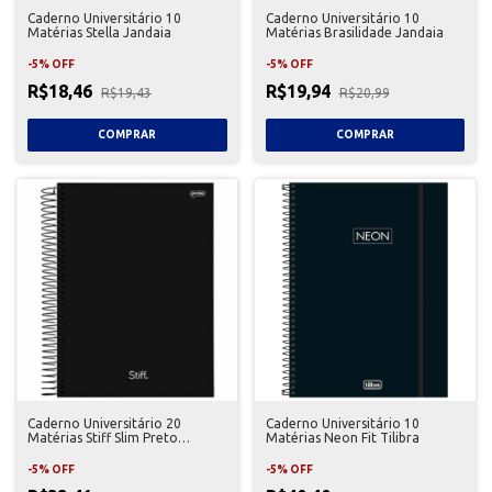
Caderno Universitário 10
Caderno Universitário 10
Matérias Stella Jandaia
Matérias Brasilidade Jandaia
-
5
%
OFF
-
5
%
OFF
R$18,46
R$19,94
R$19,43
R$20,99
Caderno Universitário 20
Caderno Universitário 10
Matérias Stiff Slim Preto
Matérias Neon Fit Tilibra
Jandaia
-
5
%
OFF
-
5
%
OFF