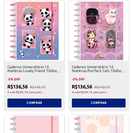
Caderno Universitário 10
Caderno Universitário 10
Matérias Lovely Friend Tilidisco
Matérias Purrfect Cats Tilidisco
Tilibra
Tilibra
-
5
%
OFF
-
5
%
OFF
R$136,56
R$136,56
R$143,75
R$143,75
4
x
de
R$34,14
sem juros
4
x
de
R$34,14
sem juros