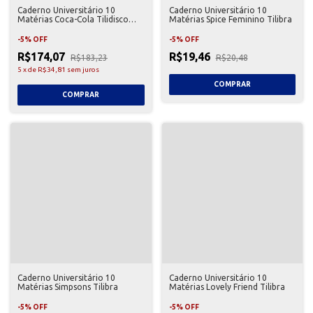
Caderno Universitário 10
Caderno Universitário 10
Matérias Coca-Cola Tilidisco
Matérias Spice Feminino Tilibra
Tilibra
-
5
%
OFF
-
5
%
OFF
R$174,07
R$19,46
R$183,23
R$20,48
5
x
de
R$34,81
sem juros
Caderno Universitário 10
Caderno Universitário 10
Matérias Simpsons Tilibra
Matérias Lovely Friend Tilibra
-
5
%
OFF
-
5
%
OFF