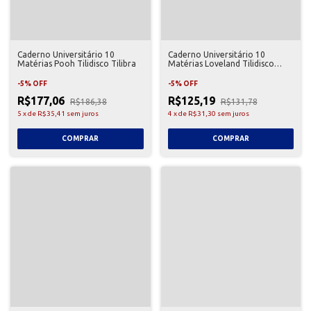
Caderno Universitário 10
Caderno Universitário 10
Matérias Pooh Tilidisco Tilibra
Matérias Loveland Tilidisco
Tilibra
-
5
%
OFF
-
5
%
OFF
R$177,06
R$125,19
R$186,38
R$131,78
5
x
de
R$35,41
sem juros
4
x
de
R$31,30
sem juros