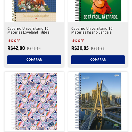
Caderno Universitário 10
Caderno Universitário 10
Matérias Loveland Tilibra
Matérias Insano Jandaia
-
5
%
OFF
-
5
%
OFF
R$42,88
R$20,85
R$45,14
R$21,95