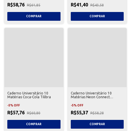
R$58,76
R$41,40
R$61,85
R$43,58
Caderno Universitário 10
Caderno Universitário 10
Matérias Coca-Cola Tilibra
Matérias Neon Connect
Feminino Tilibra
-
5
%
OFF
-
5
%
OFF
R$57,76
R$55,37
R$60,80
R$58,28