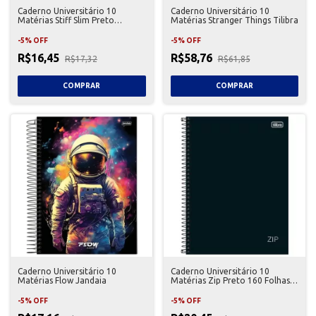
Caderno Universitário 10
Caderno Universitário 10
Matérias Stiff Slim Preto
Matérias Stranger Things Tilibra
Jandaia
-
5
%
OFF
-
5
%
OFF
R$16,45
R$58,76
R$17,32
R$61,85
Caderno Universitário 10
Caderno Universitário 10
Matérias Flow Jandaia
Matérias Zip Preto 160 Folhas
Tilibra
-
5
%
OFF
-
5
%
OFF