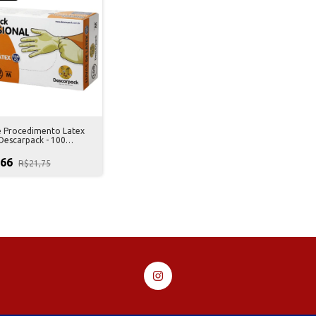
e Procedimento Latex
Descarpack - 100
es
,66
R$21,75