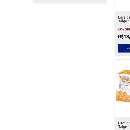
Luva d
Talge 
-
5
%
OF
R$18
Luva d
Talge 