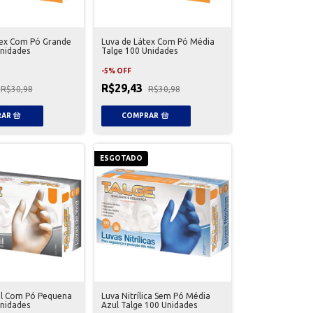
tex Com Pó Grande
Luva de Látex Com Pó Média
Unidades
Talge 100 Unidades
-
5
%
OFF
R$29,43
R$30,98
R$30,98
ESGOTADO
il Com Pó Pequena
Luva Nitrílica Sem Pó Média
Unidades
Azul Talge 100 Unidades