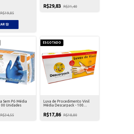
R$29,83
R$31,40
R$19,85
ESGOTADO
ica Sem Pó Média
Luva de Procedimento Vinil
100 Unidades
Média Descarpack - 100
Unidades
R$17,86
R$34,55
R$18,80