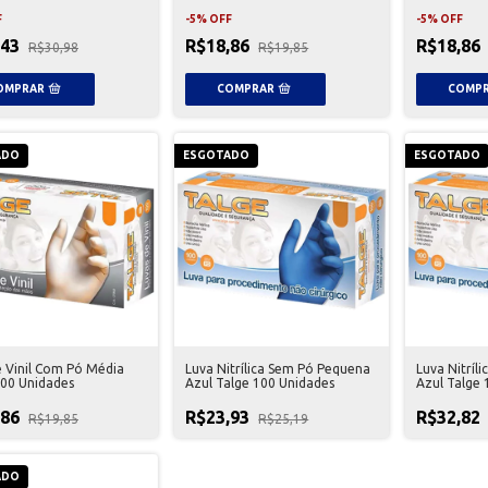
F
-
5
%
OFF
-
5
%
OFF
,43
R$18,86
R$18,86
R$30,98
R$19,85
ADO
ESGOTADO
ESGOTADO
e Vinil Com Pó Média
Luva Nitrílica Sem Pó Pequena
Luva Nitríl
100 Unidades
Azul Talge 100 Unidades
Azul Talge 
,86
R$23,93
R$32,82
R$19,85
R$25,19
ADO