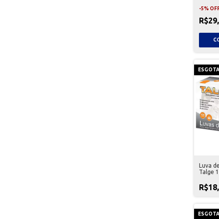
-
5
%
OF
R$29
ESGOT
Luva d
Talge 
R$18
ESGOT