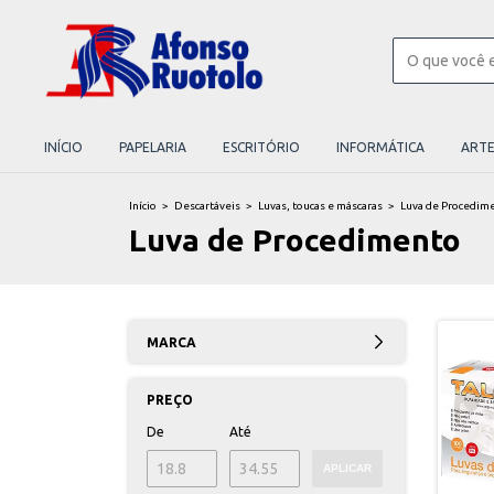
INÍCIO
PAPELARIA
ESCRITÓRIO
INFORMÁTICA
ART
Início
>
Descartáveis
>
Luvas, toucas e máscaras
>
Luva de Procedim
Luva de Procedimento
MARCA
PREÇO
De
Até
APLICAR