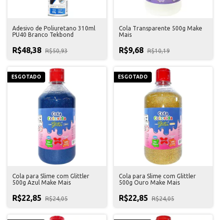
Adesivo de Poliuretano 310ml
Cola Transparente 500g Make
PU40 Branco Tekbond
Mais
R$48,38
R$9,68
R$50,93
R$10,19
ESGOTADO
ESGOTADO
Cola para Slime com Glittler
Cola para Slime com Glittler
500g Azul Make Mais
500g Ouro Make Mais
R$22,85
R$22,85
R$24,05
R$24,05