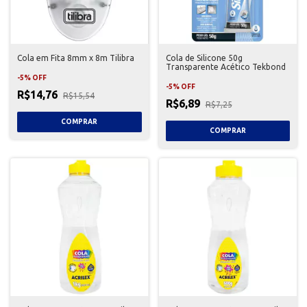
Cola em Fita 8mm x 8m Tilibra
Cola de Silicone 50g
Transparente Acético Tekbond
-
5
%
OFF
-
5
%
OFF
R$14,76
R$15,54
R$6,89
R$7,25