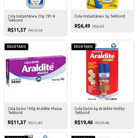
Cola Instantânea 20g 793 A
Cola Instantânea 5g Tekbond
Tekbond
R$6,49
R$6,83
R$11,57
R$12,18
ESGOTADO
ESGOTADO
Cola Epóxi 100g Araldite Massa
Cola Epóxi 6g Araldite Hobby
Tekbond
Tekbond
R$11,37
R$19,46
R$11,97
R$20,48