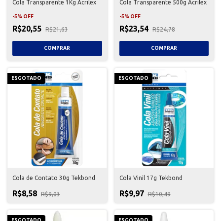
Cola Transparente 1Kg Acrilex
Cola Transparente 500g Acrilex
-
5
%
OFF
-
5
%
OFF
R$20,55
R$23,54
R$21,63
R$24,78
ESGOTADO
ESGOTADO
Cola de Contato 30g Tekbond
Cola Vinil 17g Tekbond
R$8,58
R$9,97
R$9,03
R$10,49
ESGOTADO
ESGOTADO