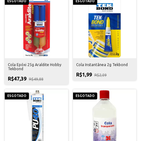
ESGOTADO
ESGOTADO
Cola Epóxi 25g Araldite Hobby
Cola Instantânea 2g Tekbond
Tekbond
R$1,99
R$2,09
R$47,39
R$49,88
ESGOTADO
ESGOTADO