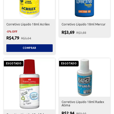
Corretivo Líquido 18ml Acrilex
Corretivo Líquido 18ml Mercur
R$3,69
-
5
%
OFF
R$3,88
R$4,79
R$5,04
ESGOTADO
ESGOTADO
Corretivo Líquido 18ml Radex
Atima
R$2,94
R$3,10