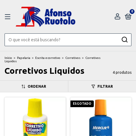
0
Início
>
Papelaria
>
Escrita e corretivo
>
Corretivos
>
Corretivos
Liquidos
Corretivos Liquidos
4 produtos
ORDENAR
FILTRAR
ESGOTADO