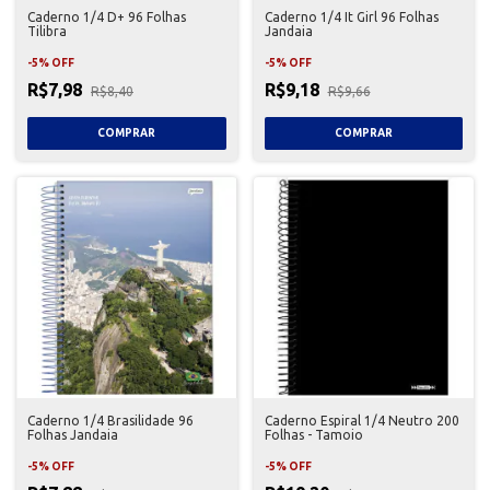
Caderno 1/4 D+ 96 Folhas
Caderno 1/4 It Girl 96 Folhas
Tilibra
Jandaia
-
5
%
OFF
-
5
%
OFF
R$7,98
R$9,18
R$8,40
R$9,66
Caderno 1/4 Brasilidade 96
Caderno Espiral 1/4 Neutro 200
Folhas Jandaia
Folhas - Tamoio
-
5
%
OFF
-
5
%
OFF