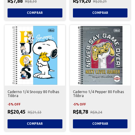
R$7,88
R$19,20
R$8,30
R$20,21
Caderno 1/4 Snoopy 80 Folhas
Caderno 1/4 Pepper 80 Folhas
Tilibra
Tilibra
-
5
%
OFF
-
5
%
OFF
R$20,45
R$8,78
R$21,53
R$9,24