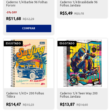
Caderno 1/4 Barbie 96 Folhas
Caderno 1/4 Brasilidade 96
Foroni
Folhas Jandaia
R$5,49
-
5
%
OFF
R$5,78
R$11,68
R$12,29
ESGOTADO
ESGOTADO
Caderno 1/4 D+ 200 Folhas
Caderno 1/4 Teen Way 200
Tilibra
Folhas Jandaia
R$14,47
R$13,87
R$15,23
R$14,60