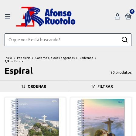
0
Início
>
Papelaria
>
Cadernos, blocos e agendas
>
Cadernos
>
1/4
>
Espiral
Espiral
80 produtos
ORDENAR
FILTRAR