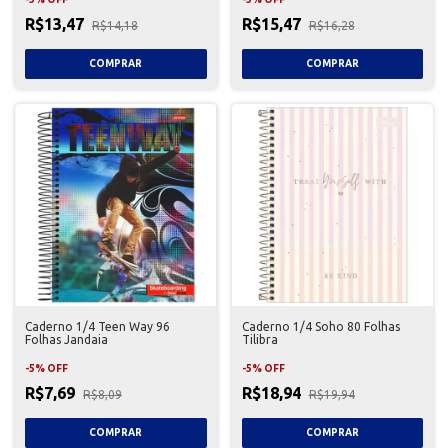
R$13,47
R$15,47
R$14,18
R$16,28
Caderno 1/4 Teen Way 96
Caderno 1/4 Soho 80 Folhas
Folhas Jandaia
Tilibra
-
5
%
OFF
-
5
%
OFF
R$7,69
R$18,94
R$8,09
R$19,94