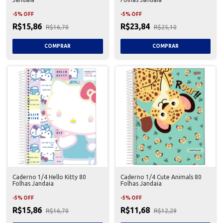
-
5
%
OFF
-
5
%
OFF
R$15,86
R$23,84
R$16,70
R$25,10
Caderno 1/4 Hello Kitty 80
Caderno 1/4 Cute Animals 80
Folhas Jandaia
Folhas Jandaia
-
5
%
OFF
-
5
%
OFF
R$15,86
R$11,68
R$16,70
R$12,29