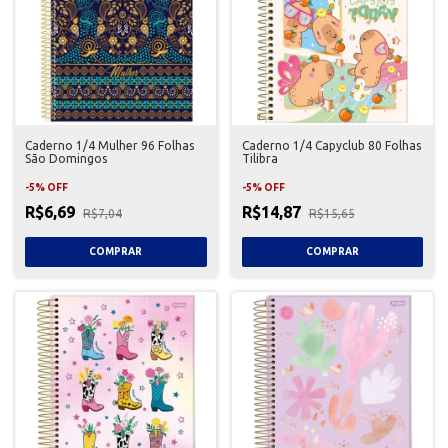
Caderno 1/4 Mulher 96 Folhas
Caderno 1/4 Capyclub 80 Folhas
São Domingos
Tilibra
-
5
%
OFF
-
5
%
OFF
R$6,69
R$14,87
R$7,04
R$15,65