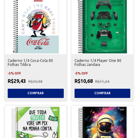
Caderno 1/4 Coca-Cola 80
Caderno 1/4 Player One 80
Folhas Tilibra
Folhas Jandaia
-
5
%
OFF
-
5
%
OFF
R$29,43
R$10,68
R$30,98
R$11,24