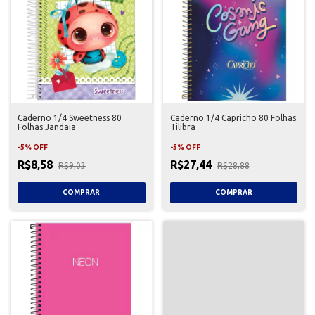
Caderno 1/4 Sweetness 80
Caderno 1/4 Capricho 80 Folhas
Folhas Jandaia
Tilibra
-
5
%
OFF
-
5
%
OFF
R$8,58
R$27,44
R$9,03
R$28,88