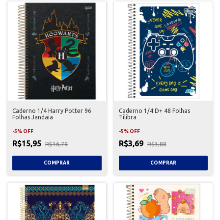
Caderno 1/4 Harry Potter 96
Caderno 1/4 D+ 48 Folhas
Folhas Jandaia
Tilibra
-
5
%
OFF
-
5
%
OFF
R$15,95
R$3,69
R$16,79
R$3,88