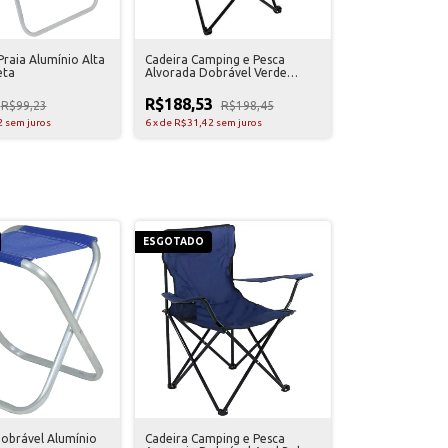
Praia Alumínio Alta
Cadeira Camping e Pesca
eta
Alvorada Dobrável Verde
Nautika
R$188,53
R$99,23
R$198,45
2
sem juros
6
x
de
R$31,42
sem juros
ESGOTADO
obrável Alumínio
Cadeira Camping e Pesca