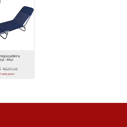
reguiçadeira
zul - Mor
5
R$231,53
2
sem juros