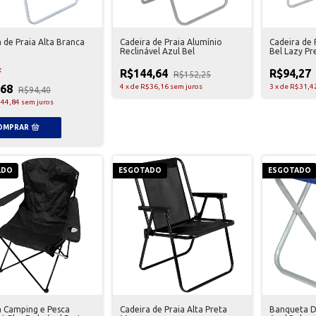
 de Praia Alta Branca
Cadeira de Praia Alumínio
Cadeira de 
Reclinável Azul Bel
Bel Lazy Pr
R$144,64
R$94,27
F
R$152,25
,68
4
x
de
R$36,16
sem juros
3
x
de
R$31,4
R$94,40
44,84
sem juros
ADO
ESGOTADO
ESGOTADO
a Camping e Pesca
Cadeira de Praia Alta Preta
Banqueta D