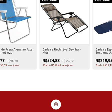
ADO
ESGOTADO
ESGOTADO
 de Praia Alumínio Alta
Cadeira Reclinável Sevilha -
Cadeira Esp
nnet Azul
Mor
Textilene A
,77
R$524,88
R$219,9
R$96,60
R$552,51
30,59
sem juros
10
x
de
R$52,49
sem juros
7
x
de
R$31,4