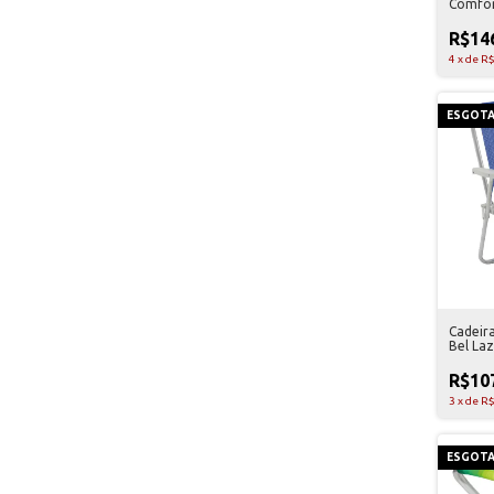
Comfor
Kala
R$14
4
x
de
R$
ESGOT
Cadeira
Bel Laz
R$10
3
x
de
R$
ESGOT