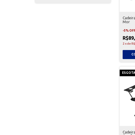
Cadeira
Mor
-
5
%
OF
R$89
2
x
de
R$
ESGOT
Cadeir