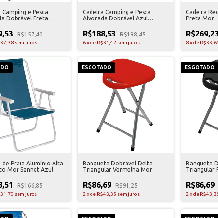
a Camping e Pesca
Cadeira Camping e Pesca
Cadeira Rec
da Dobrável Preta
Alvorada Dobrável Azul
Preta Mor
a
Nautika
9,53
R$188,53
R$269,2
R$157,40
R$198,45
37,38
sem juros
6
x
de
R$31,42
sem juros
8
x
de
R$33,6
ADO
ESGOTADO
ESGOTADO
 de Praia Alumínio Alta
Banqueta Dobrável Delta
Banqueta D
to Mor Sannet Azul
Triangular Vermelha Mor
Triangular 
8,51
R$86,69
R$86,69
R$166,85
R$91,25
31,70
sem juros
2
x
de
R$43,35
sem juros
2
x
de
R$43,3