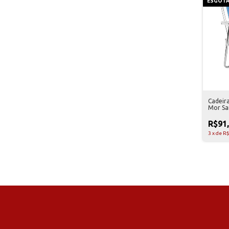
ESGOT
Cadeira
Mor Sa
R$91
3
x
de
R$