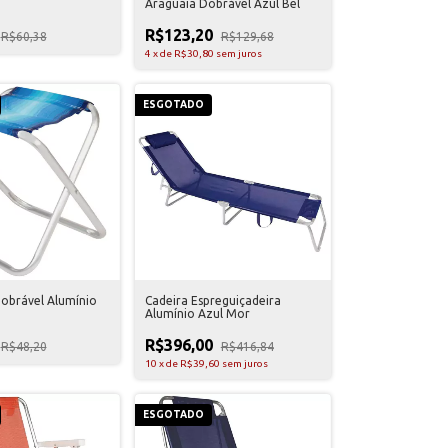
Araguaia Dobrável Azul Bel
R$123,20
R$60,38
R$129,68
4
x
de
R$30,80
sem juros
ESGOTADO
obrável Alumínio
Cadeira Espreguiçadeira
Alumínio Azul Mor
R$396,00
R$48,20
R$416,84
10
x
de
R$39,60
sem juros
ESGOTADO