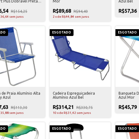
t Plus Dobrável Preta
Mor
Azul Bel
6,54
R$89,68
R$57,36
R$154,25
R$94,40
36,64
sem juros
2
x
de
R$44,84
sem juros
ADO
ESGOTADO
ESGOTADO
 de Praia Alumínio Alta
Cadeira Espreguiçadeira
Banqueta D
y Azul
Alumínio Azul Bel
Azul Mor
7,63
R$314,21
R$45,79
R$113,30
R$330,75
35,88
sem juros
10
x
de
R$31,42
sem juros
ADO
ESGOTADO
ESGOTADO