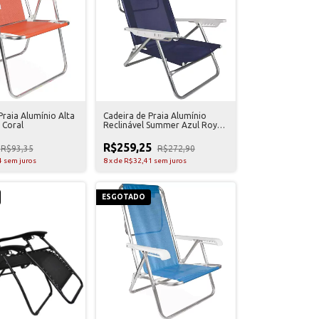
Praia Alumínio Alta
Cadeira de Praia Alumínio
 Coral
Reclinável Summer Azul Royal
Mor
R$259,25
R$93,35
R$272,90
4
sem juros
8
x
de
R$32,41
sem juros
ESGOTADO