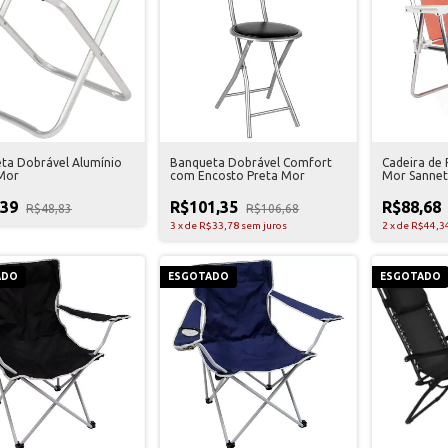
ta Dobrável Alumínio
Banqueta Dobrável Comfort
Cadeira de 
Mor
com Encosto Preta Mor
Mor Sannet
,39
R$101,35
R$88,68
R$48,83
R$106,68
3
x
de
R$33,78
sem juros
2
x
de
R$44,3
ADO
ESGOTADO
ESGOTADO