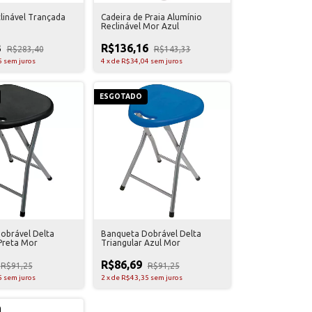
linável Trançada
Cadeira de Praia Alumínio
Reclinável Mor Azul
3
R$136,16
R$283,40
R$143,33
5
sem juros
4
x
de
R$34,04
sem juros
ESGOTADO
obrável Delta
Banqueta Dobrável Delta
Preta Mor
Triangular Azul Mor
R$86,69
R$91,25
R$91,25
5
sem juros
2
x
de
R$43,35
sem juros