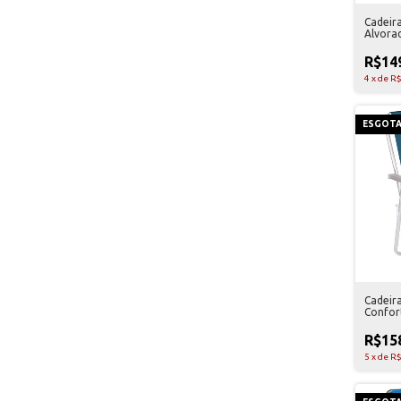
Cadeir
Alvora
Nautik
R$14
4
x
de
R$
ESGOT
Cadeira
Confor
R$15
5
x
de
R$