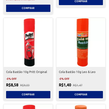
Cola Bastão 10g Pritt Original
Cola Bastão 10g Leo & Leo
-
5
%
OFF
-
5
%
OFF
R$8,58
R$1,40
R$9,03
R$1,47