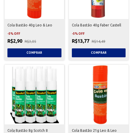
Cola Bastão 40g Leo & Leo
Cola Bastão 40g Faber Castell
-
5
%
OFF
-
5
%
OFF
R$2,90
R$13,77
R$3,05
R$14,49
Cola Bastão 8g Scotch 8
Cola Bastão 21g Leo & Leo