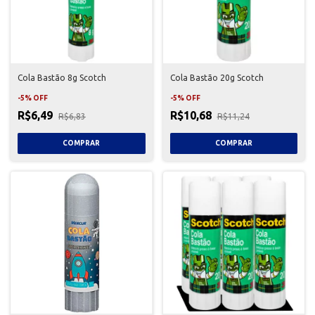
Cola Bastão 8g Scotch
Cola Bastão 20g Scotch
-
5
%
OFF
-
5
%
OFF
R$6,49
R$10,68
R$6,83
R$11,24