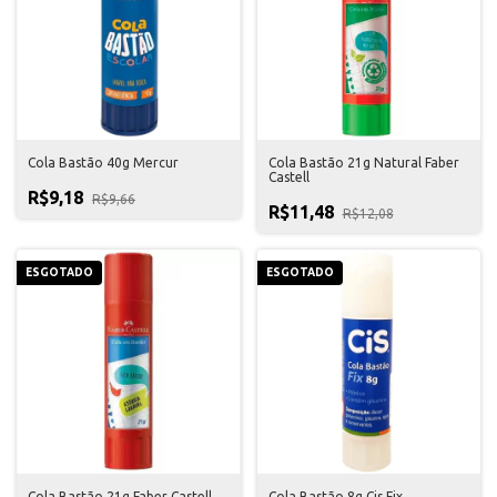
Cola Bastão 40g Mercur
Cola Bastão 21g Natural Faber
Castell
R$9,18
R$9,66
R$11,48
R$12,08
ESGOTADO
ESGOTADO
Cola Bastão 21g Faber Castell
Cola Bastão 8g Cis Fix