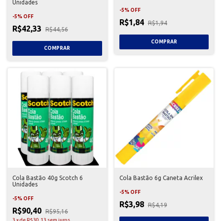
Unidades
-
5
%
OFF
-
5
%
OFF
R$1,84
R$1,94
R$42,33
R$44,56
Cola Bastão 40g Scotch 6
Cola Bastão 6g Caneta Acrilex
Unidades
-
5
%
OFF
-
5
%
OFF
R$3,98
R$4,19
R$90,40
R$95,16
3
x
de
R$30,13
sem juros