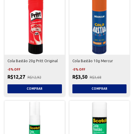
Cola Bastão 20g Pritt Original
Cola Bastão 10g Mercur
-
5
%
OFF
-
5
%
OFF
R$12,27
R$3,50
R$12,92
R$3,68