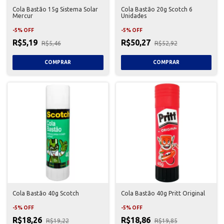
Cola Bastão 15g Sistema Solar
Cola Bastão 20g Scotch 6
Mercur
Unidades
-
5
%
OFF
-
5
%
OFF
R$5,19
R$50,27
R$5,46
R$52,92
Cola Bastão 40g Scotch
Cola Bastão 40g Pritt Original
-
5
%
OFF
-
5
%
OFF
R$18,26
R$18,86
R$19,22
R$19,85