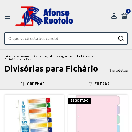
0
Início
>
Papelaria
>
Cadernos, blocos e agendas
>
Fichários
>
Divisórias para Fichário
Divisórias para Fichário
8 produtos
ORDENAR
FILTRAR
ESGOTADO