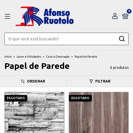
0
Início
>
Lazer e Utilidades
>
Casa e Decoração
>
Papel de Parede
Papel de Parede
6 produtos
ORDENAR
FILTRAR
ESGOTADO
ESGOTADO