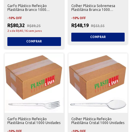
Garfo Plástico Refeição
Colher Plástica Sobremesa
Plastilânia Branco 1000
Plastilânia Branca 1000
Unidades
Unidades
-
10
%
OFF
-
10
%
OFF
R$80,32
R$48,19
R$89,25
R$53,55
2
x
de
R$40,16
sem juros
Garfo Plástico Refeição
Colher Plástica Refeição
Plastilânia Cristal 1000 Unidades
Plastilânia Cristal 1000 Unidades
-
10
%
OFF
-
10
%
OFF