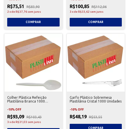
R$75,51
R$100,85
R$83,90
R$112,06
2
x
de
R$37,76
sem juros
3
x
de
R$33,62
sem juros
Colher Plástica Refeição
Garfo Plástico Sobremesa
Plastilânia Branca 1000
Plastilânia Cristal 1000 Unidades
Unidades
-
10
%
OFF
-
10
%
OFF
R$93,09
R$48,19
R$103,43
R$53,55
3
x
de
R$31,03
sem juros