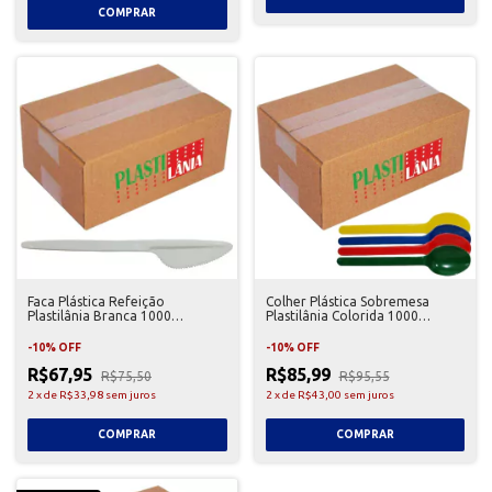
Faca Plástica Refeição
Colher Plástica Sobremesa
Plastilânia Branca 1000
Plastilânia Colorida 1000
Unidades
Unidades
-
10
%
OFF
-
10
%
OFF
R$67,95
R$85,99
R$75,50
R$95,55
2
x
de
R$33,98
sem juros
2
x
de
R$43,00
sem juros