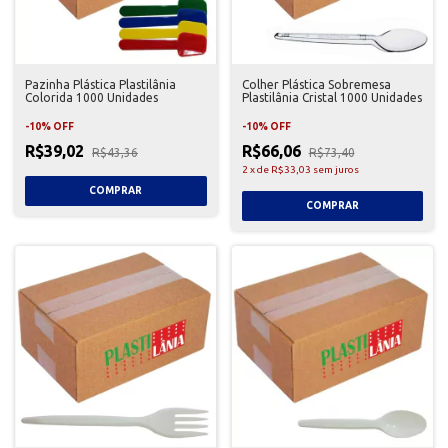
Pazinha Plástica Plastilânia
Colher Plástica Sobremesa
Colorida 1000 Unidades
Plastilânia Cristal 1000 Unidades
-
10
%
OFF
-
10
%
OFF
R$39,02
R$66,06
R$43,36
R$73,40
2
x
de
R$33,03
sem juros