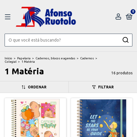
0
Início
>
Papelaria
>
Cadernos, blocos e agendas
>
Cadernos
>
Colegial
>
1 Matéria
1 Matéria
16 produtos
ORDENAR
FILTRAR