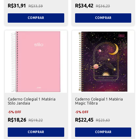
R$31,91
R$34,42
R$33,59
R$36,23
Caderno Colegial 1 Matéria
Caderno Colegial 1 Matéria
Stilo Jandaia
Magic Tilibra
-
5
%
OFF
-
5
%
OFF
R$18,26
R$22,45
R$19,22
R$23,63