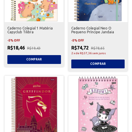
Caderno Colegial 1 Matéria
Caderno Colegial Neo O
Capyclub Tilibra
Pequeno Príncipe Jandaia
-
5
%
OFF
-
5
%
OFF
R$18,46
R$74,72
R$19,43
R$78,65
2
x
de
R$37,36
sem juros