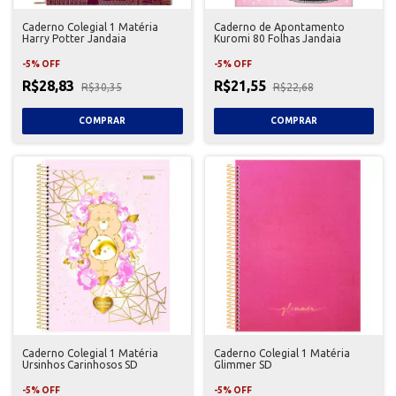
Caderno Colegial 1 Matéria
Caderno de Apontamento
Harry Potter Jandaia
Kuromi 80 Folhas Jandaia
-
5
%
OFF
-
5
%
OFF
R$28,83
R$21,55
R$30,35
R$22,68
Caderno Colegial 1 Matéria
Caderno Colegial 1 Matéria
Ursinhos Carinhosos SD
Glimmer SD
-
5
%
OFF
-
5
%
OFF