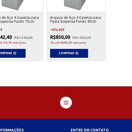
o de Aço 4 Gavetas para
Arquivo de Aço 4 Gavetas para
Suspensa Fundo 70cm
Pasta Suspensa Fundo 49cm
FF
-
15
%
OFF
142,40
R$850,00
R$1.344,00
R$1.000,00
$114,24
sem juros
10
x
de
R$85,00
sem juros
INFORMAÇÕES
ENTRE EM CONTATO