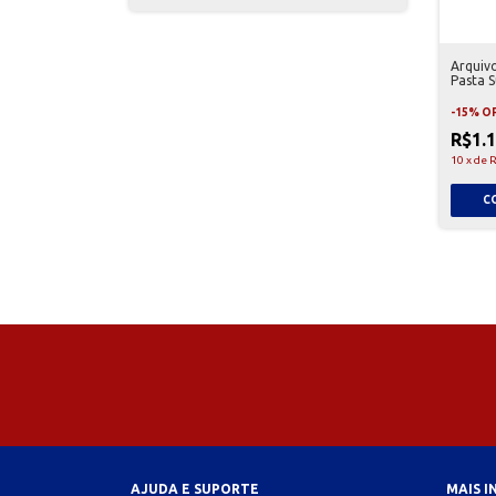
Arquiv
Pasta 
-
15
%
O
R$1.
10
x
de
R
AJUDA E SUPORTE
MAIS 