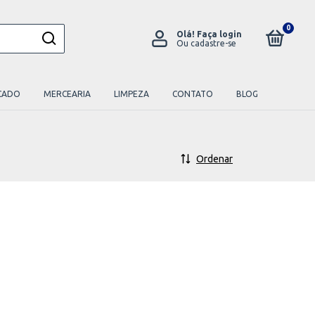
0
Olá!
Faça login
Ou cadastre-se
CADO
MERCEARIA
LIMPEZA
CONTATO
BLOG
Ordenar