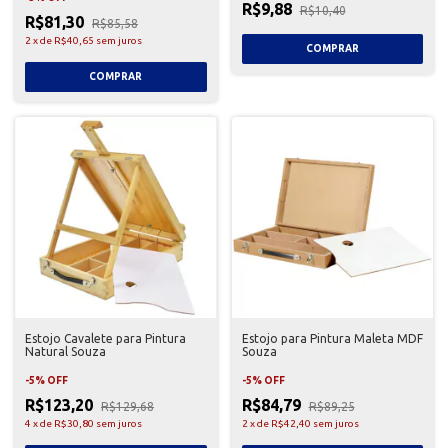
R$9,88
R$10,40
R$81,30
R$85,58
2
x
de
R$40,65
sem juros
Estojo Cavalete para Pintura
Estojo para Pintura Maleta MDF
Natural Souza
Souza
-
5
%
OFF
-
5
%
OFF
R$123,20
R$84,79
R$129,68
R$89,25
4
x
de
R$30,80
sem juros
2
x
de
R$42,40
sem juros