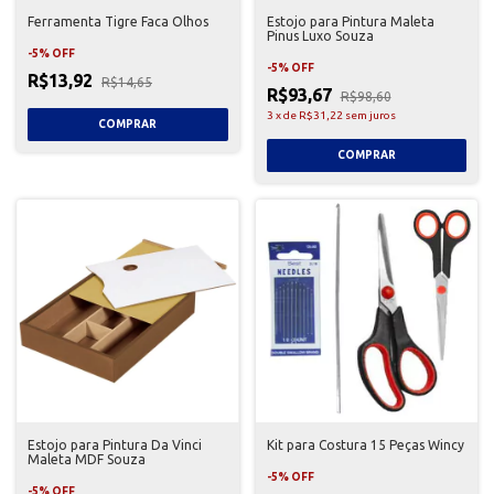
Ferramenta Tigre Faca Olhos
Estojo para Pintura Maleta
Pinus Luxo Souza
-
5
%
OFF
-
5
%
OFF
R$13,92
R$14,65
R$93,67
R$98,60
3
x
de
R$31,22
sem juros
Estojo para Pintura Da Vinci
Kit para Costura 15 Peças Wincy
Maleta MDF Souza
-
5
%
OFF
-
5
%
OFF