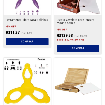
Ferramenta Tigre Faca Bolinhas
Estojo Cavalete para Pintura
Mogno Souza
-
5
%
OFF
-
5
%
OFF
R$11,37
R$11,97
R$129,58
R$136,40
4
x
de
R$32,40
sem juros