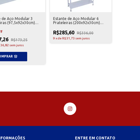
e de Aço Modular 3
Estante de Aço Modular 6
eiras (97,5x92x30cm)
Prateleiras (200x92x30cm)
Cinza
R$285,60
FF
R$336,00
7,26
9
x
de
R$31,73
sem juros
R$173,25
36,82
sem juros
INFORMAÇÕES
ENTRE EM CONTATO