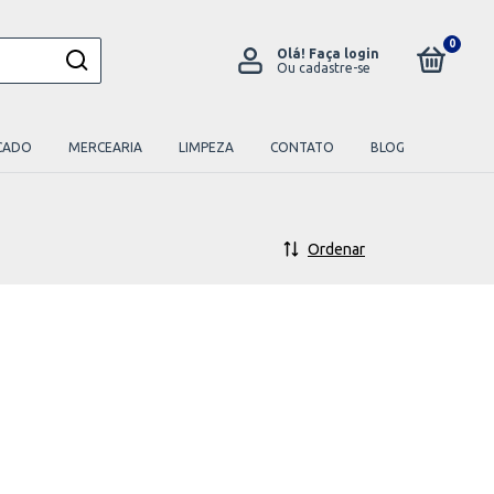
0
Olá!
Faça login
Ou cadastre-se
CADO
MERCEARIA
LIMPEZA
CONTATO
BLOG
Ordenar