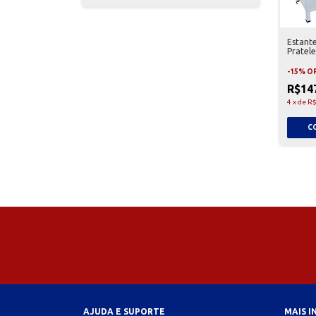
Estant
Pratel
Cinza
-
15
%
O
R$14
4
x
de
R$
AJUDA E SUPORTE
MAIS 