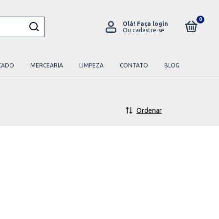
0
Olá!
Faça login
Ou cadastre-se
CADO
MERCEARIA
LIMPEZA
CONTATO
BLOG
Ordenar