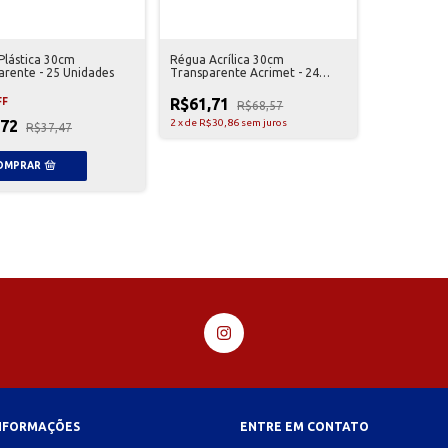
Plástica 30cm
Régua Acrílica 30cm
arente - 25 Unidades
Transparente Acrimet - 24
Unidades
R$61,71
FF
R$68,57
,72
2
x
de
R$30,86
sem juros
R$37,47
INFORMAÇÕES
ENTRE EM CONTATO