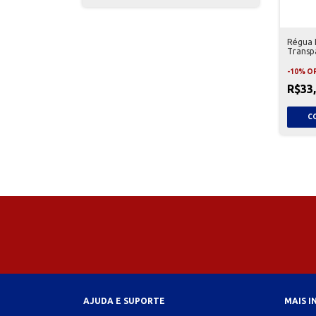
Régua 
Transp
-
10
%
O
R$33
AJUDA E SUPORTE
MAIS 