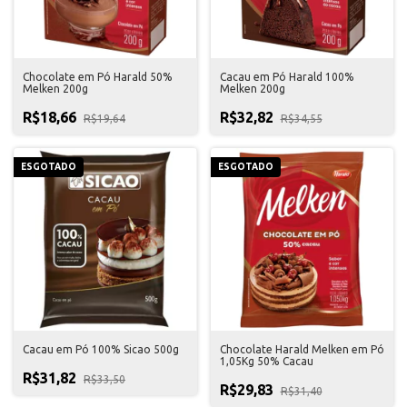
Chocolate em Pó Harald 50%
Cacau em Pó Harald 100%
Melken 200g
Melken 200g
R$18,66
R$32,82
R$19,64
R$34,55
ESGOTADO
ESGOTADO
Cacau em Pó 100% Sicao 500g
Chocolate Harald Melken em Pó
1,05Kg 50% Cacau
R$31,82
R$33,50
R$29,83
R$31,40