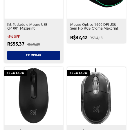
Kit Teclado e Mouse USB
Mouse Óptico 1600 DPI USB
CF1001 Maxprint
Sem Fio RGB Croma Maxprint
R$32,42
-
5
%
OFF
R$34,13
R$55,37
R$58,28
ESGOTADO
ESGOTADO