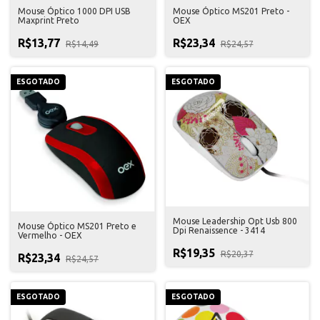
Mouse Óptico 1000 DPI USB
Mouse Óptico MS201 Preto -
Maxprint Preto
OEX
R$13,77
R$23,34
R$14,49
R$24,57
ESGOTADO
ESGOTADO
Mouse Leadership Opt Usb 800
Mouse Óptico MS201 Preto e
Dpi Renaissence - 3414
Vermelho - OEX
R$19,35
R$20,37
R$23,34
R$24,57
ESGOTADO
ESGOTADO