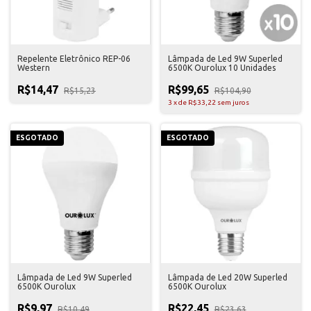
Repelente Eletrônico REP-06
Lâmpada de Led 9W Superled
Western
6500K Ourolux 10 Unidades
R$14,47
R$99,65
R$15,23
R$104,90
3
x
de
R$33,22
sem juros
ESGOTADO
ESGOTADO
Lâmpada de Led 9W Superled
Lâmpada de Led 20W Superled
6500K Ourolux
6500K Ourolux
R$9,97
R$22,45
R$10,49
R$23,63