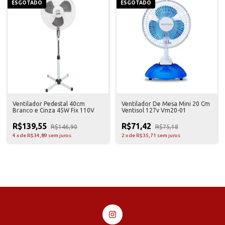
ESGOTADO
ESGOTADO
Ventilador Pedestal 40cm
Ventilador De Mesa Mini 20 Cm
Branco e Cinza 45W Fix 110V
Ventisol 127v Vm20-01
R$139,55
R$71,42
R$146,90
R$75,18
4
x
de
R$34,89
sem juros
2
x
de
R$35,71
sem juros