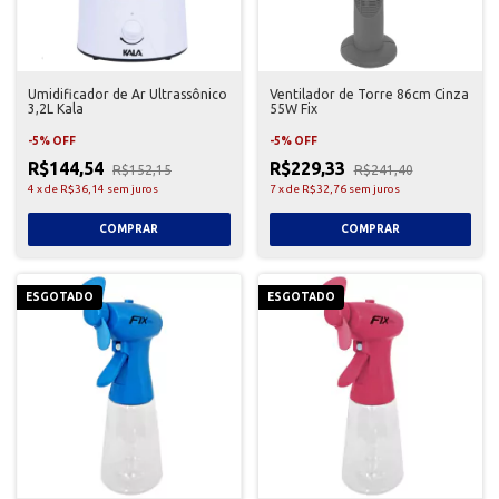
Umidificador de Ar Ultrassônico
Ventilador de Torre 86cm Cinza
3,2L Kala
55W Fix
-
5
%
OFF
-
5
%
OFF
R$144,54
R$229,33
R$152,15
R$241,40
4
x
de
R$36,14
sem juros
7
x
de
R$32,76
sem juros
ESGOTADO
ESGOTADO