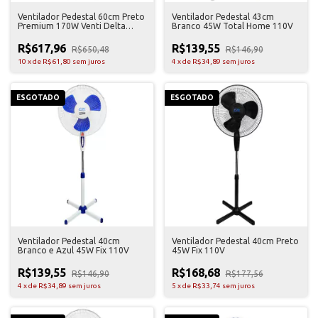
Ventilador Pedestal 60cm Preto
Ventilador Pedestal 43cm
Premium 170W Venti Delta
Branco 45W Total Home 110V
Bivolt
R$617,96
R$139,55
R$650,48
R$146,90
10
x
de
R$61,80
sem juros
4
x
de
R$34,89
sem juros
ESGOTADO
ESGOTADO
Ventilador Pedestal 40cm
Ventilador Pedestal 40cm Preto
Branco e Azul 45W Fix 110V
45W Fix 110V
R$139,55
R$168,68
R$146,90
R$177,56
4
x
de
R$34,89
sem juros
5
x
de
R$33,74
sem juros