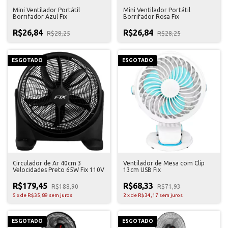
Mini Ventilador Portátil
Mini Ventilador Portátil
Borrifador Azul Fix
Borrifador Rosa Fix
R$26,84
R$26,84
R$28,25
R$28,25
ESGOTADO
ESGOTADO
Circulador de Ar 40cm 3
Ventilador de Mesa com Clip
Velocidades Preto 65W Fix 110V
13cm USB Fix
R$179,45
R$68,33
R$188,90
R$71,93
5
x
de
R$35,89
sem juros
2
x
de
R$34,17
sem juros
ESGOTADO
ESGOTADO