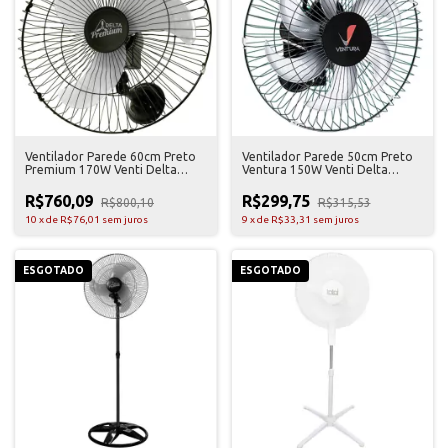
Ventilador Parede 60cm Preto
Ventilador Parede 50cm Preto
Premium 170W Venti Delta
Ventura 150W Venti Delta
Bivolt
Bivolt
R$760,09
R$299,75
R$800,10
R$315,53
10
x
de
R$76,01
sem juros
9
x
de
R$33,31
sem juros
ESGOTADO
ESGOTADO