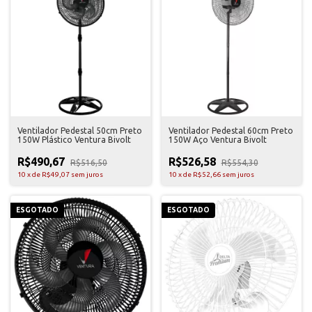
Ventilador Pedestal 50cm Preto
Ventilador Pedestal 60cm Preto
150W Plástico Ventura Bivolt
150W Aço Ventura Bivolt
R$490,67
R$526,58
R$516,50
R$554,30
10
x
de
R$49,07
sem juros
10
x
de
R$52,66
sem juros
ESGOTADO
ESGOTADO