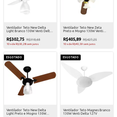
Ventilador Teto New Delta
Ventilador Teto New Zeta
Light Branco 130W Venti Delta
Preto e Mogno 130W Venti
127V
Delta 127V
R$302,75
R$405,89
R$318,68
R$427,25
10
x
de
R$30,28
sem juros
10
x
de
R$40,59
sem juros
ESGOTADO
ESGOTADO
Ventilador Teto New Delta
Ventilador Teto Magnes Branco
Light Preto e Mogno 130W
130W Venti Delta 127V
Venti Delta 127V