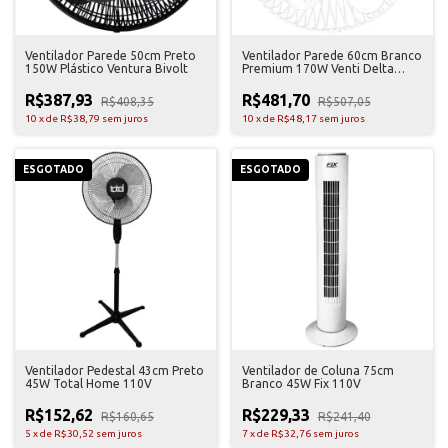
Ventilador Parede 50cm Preto
Ventilador Parede 60cm Branco
150W Plástico Ventura Bivolt
Premium 170W Venti Delta
Bivolt
R$387,93
R$481,70
R$408,35
R$507,05
10
x
de
R$38,79
sem juros
10
x
de
R$48,17
sem juros
ESGOTADO
ESGOTADO
Ventilador Pedestal 43cm Preto
Ventilador de Coluna 75cm
45W Total Home 110V
Branco 45W Fix 110V
R$152,62
R$229,33
R$160,65
R$241,40
5
x
de
R$30,52
sem juros
7
x
de
R$32,76
sem juros