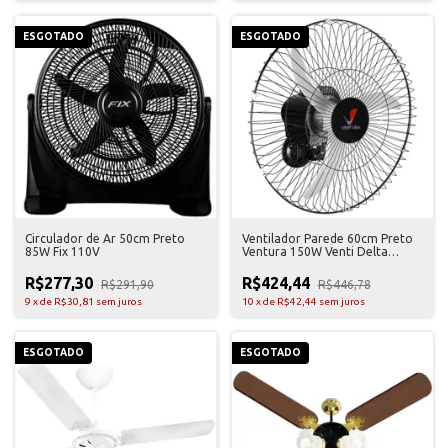
ESGOTADO
ESGOTADO
Circulador de Ar 50cm Preto
Ventilador Parede 60cm Preto
85W Fix 110V
Ventura 150W Venti Delta
Bivolt
R$277,30
R$424,44
R$291,90
R$446,78
9
x
de
R$30,81
sem juros
10
x
de
R$42,44
sem juros
ESGOTADO
ESGOTADO