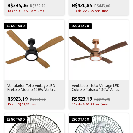
R$335,06
R$420,85
R$352,70
R$443,00
10
x
de
R$33,51
sem juros
10
x
de
R$42,09
sem juros
ESGOTADO
ESGOTADO
Ventilador Teto Vintage LED
Ventilador Teto Vintage LED
Preto e Mogno 130W Venti
Cobre e Tabaco 130W Venti
Delta 127V
Delta 127V
R$923,19
R$923,19
R$971,78
R$971,78
10
x
de
R$92,32
sem juros
10
x
de
R$92,32
sem juros
ESGOTADO
ESGOTADO