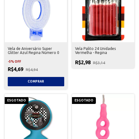
Vela de Aniversário Super
Vela Palito 24 Unidades
Glitter Azul Regina Número 0
Vermelha - Regina
R$2,98
-
5
%
OFF
R$3,14
R$4,69
R$4,94
ESGOTADO
ESGOTADO