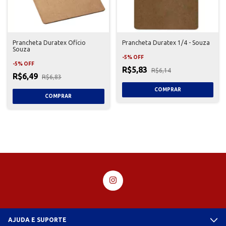
Prancheta Duratex Ofício
Prancheta Duratex 1/4 - Souza
Souza
-
5
%
OFF
-
5
%
OFF
R$5,83
R$6,14
R$6,49
R$6,83
AJUDA E SUPORTE