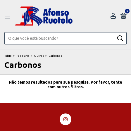
0
Início
>
Papelaria
>
Outros
>
Carbonos
Carbonos
Não temos resultados para sua pesquisa. Por favor, tente
com outros filtros.