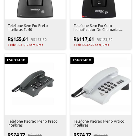
Telefone Sem Fio Preto
Telefone Sem Fio Com
Intelbras Ts 40
Identificador De Chamadas
Intelbras Ts 40
R$155,61
R$117,61
R$163,80
R$123,80
5
x
de
R$31,12
sem juros
3
x
de
R$39,20
sem juros
ESGOTADO
ESGOTADO
Telefone Padrão Pleno Preto
Telefone Padrão Pleno Ártico
Intelbras
Intelbras
R$74,72
R$74,72
R$78,65
R$78,65