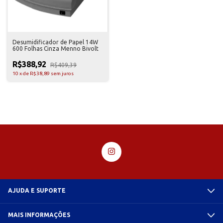
Desumidificador de Papel 14W
600 Folhas Cinza Menno Bivolt
R$388,92
R$409,39
10
x
de
R$38,89
sem juros
AJUDA E SUPORTE
MAIS INFORMAÇÕES