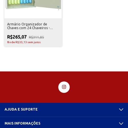
Armário Organizador de
Chaves com 24 Chaveiros -
Acrimet
R$265,07
R$311,85
8
x
de
R$33,13
sem juros
AJUDA E SUPORTE
MAIS INFORMAÇÕES