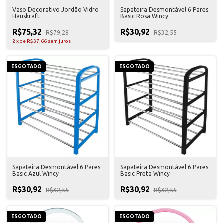
Vaso Decorativo Jordão Vidro
Sapateira Desmontável 6 Pares
Hauskraft
Basic Rosa Wincy
R$75,32
R$30,92
R$79,28
R$32,55
2
x
de
R$37,66
sem juros
ESGOTADO
ESGOTADO
Sapateira Desmontável 6 Pares
Sapateira Desmontável 6 Pares
Basic Azul Wincy
Basic Preta Wincy
R$30,92
R$30,92
R$32,55
R$32,55
ESGOTADO
ESGOTADO