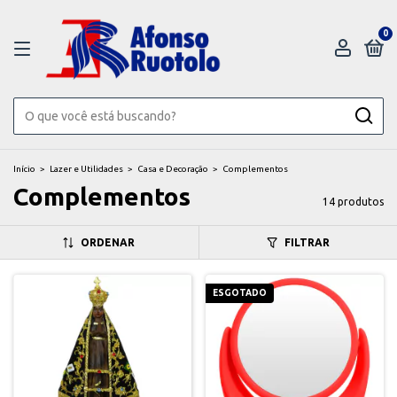
0
Início
>
Lazer e Utilidades
>
Casa e Decoração
>
Complementos
Complementos
14 produtos
ORDENAR
FILTRAR
ESGOTADO