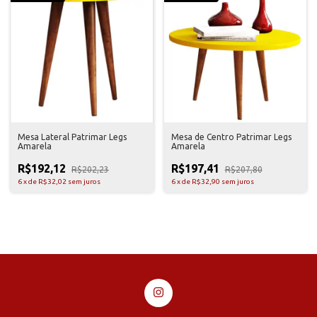
Mesa Lateral Patrimar Legs
Mesa de Centro Patrimar Legs
Amarela
Amarela
R$192,12
R$197,41
R$202,23
R$207,80
6
x
de
R$32,02
sem juros
6
x
de
R$32,90
sem juros