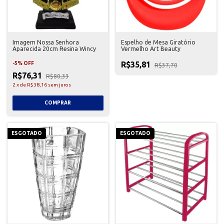
Imagem Nossa Senhora
Espelho de Mesa Giratório
Aparecida 20cm Resina Wincy
Vermelho Art Beauty
R$35,81
-
5
%
OFF
R$37,70
R$76,31
R$80,33
2
x
de
R$38,16
sem juros
ESGOTADO
ESGOTADO