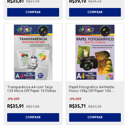
R$35,81
R$39,10
R$37,70
R$41,16
Transparência A4 com Tarja
Papel Fotográfico A4 Matte
150 Micra Off Paper 10 Folhas
Fosco 108g Off Paper 100
Folhas
-
5
%
OFF
-
5
%
OFF
R$35,91
R$35,71
R$37,80
R$37,59