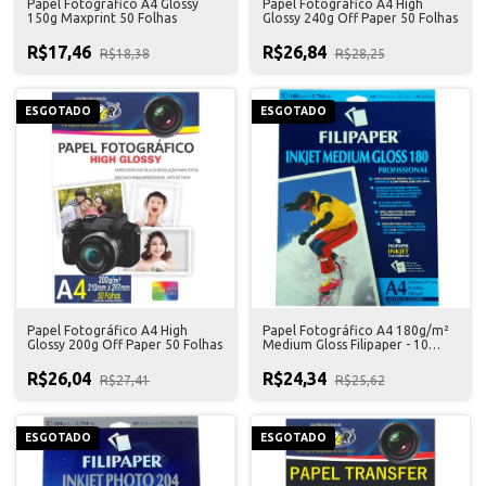
Papel Fotográfico A4 Glossy
Papel Fotográfico A4 High
150g Maxprint 50 Folhas
Glossy 240g Off Paper 50 Folhas
R$17,46
R$26,84
R$18,38
R$28,25
ESGOTADO
ESGOTADO
Papel Fotográfico A4 High
Papel Fotográfico A4 180g/m²
Glossy 200g Off Paper 50 Folhas
Medium Gloss Filipaper - 10
Folhas
R$26,04
R$24,34
R$27,41
R$25,62
ESGOTADO
ESGOTADO