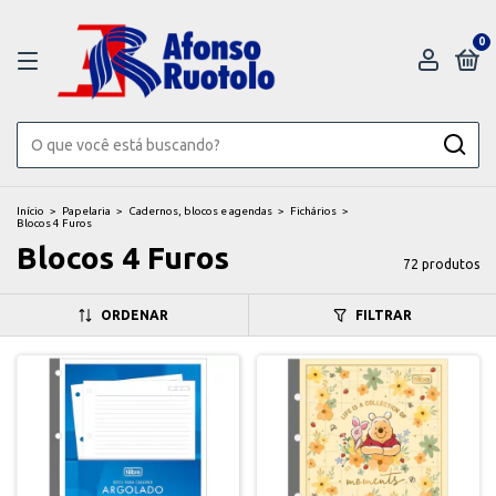
0
Início
>
Papelaria
>
Cadernos, blocos e agendas
>
Fichários
>
Blocos 4 Furos
Blocos 4 Furos
72 produtos
ORDENAR
FILTRAR