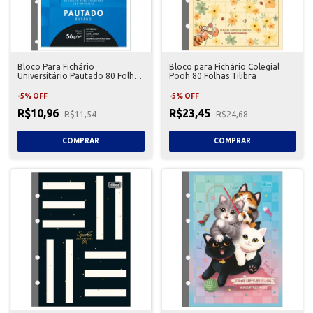
Bloco Para Fichário
Bloco para Fichário Colegial
Universitário Pautado 80 Folhas
Pooh 80 Folhas Tilibra
Tilibra
-
5
%
OFF
-
5
%
OFF
R$10,96
R$23,45
R$11,54
R$24,68