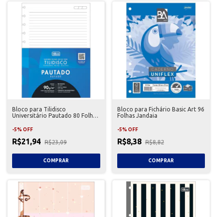
Bloco para Tilidisco
Bloco para Fichário Basic Art 96
Universitário Pautado 80 Folhas
Folhas Jandaia
Tilibra
-
5
%
OFF
-
5
%
OFF
R$21,94
R$8,38
R$23,09
R$8,82