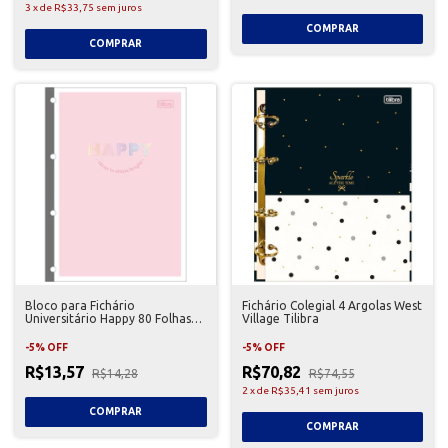
3
x
de
R$33,75
sem juros
Bloco para Fichário
Fichário Colegial 4 Argolas West
Universitário Happy 80 Folhas
Village Tilibra
Tilibra
-
5
%
OFF
-
5
%
OFF
R$13,57
R$70,82
R$14,28
R$74,55
2
x
de
R$35,41
sem juros