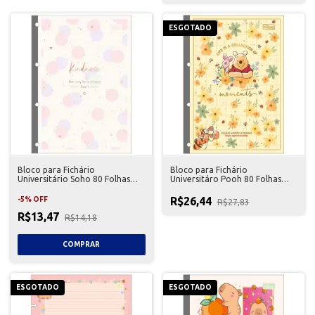
ESGOTADO
Bloco para Fichário
Bloco para Fichário
Universitário Soho 80 Folhas
Universitáro Pooh 80 Folhas
Tilibra
Tilibra
R$26,44
-
5
%
OFF
R$27,83
R$13,47
R$14,18
ESGOTADO
ESGOTADO