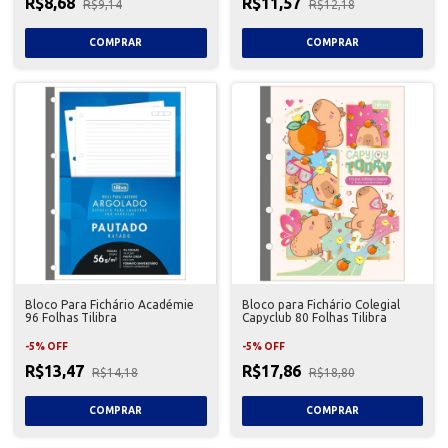
R$8,68
R$11,57
R$9,14
R$12,18
Bloco Para Fichário Académie
Bloco para Fichário Colegial
96 Folhas Tilibra
Capyclub 80 Folhas Tilibra
-
5
%
OFF
-
5
%
OFF
R$13,47
R$17,86
R$14,18
R$18,80