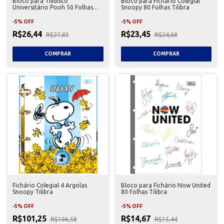
Bloco para Tilidisco
Bloco para Fichário Colegial
Universitário Pooh 50 Folhas
Snoopy 80 Folhas Tilibra
Tilibra
-
5
%
OFF
-
5
%
OFF
R$26,44
R$23,45
R$27,83
R$24,68
Fichário Colegial 4 Argolas
Bloco para Fichário Now United
Snoopy Tilibra
80 Folhas Tilibra
-
5
%
OFF
-
5
%
OFF
R$101,25
R$14,67
R$106,58
R$15,44