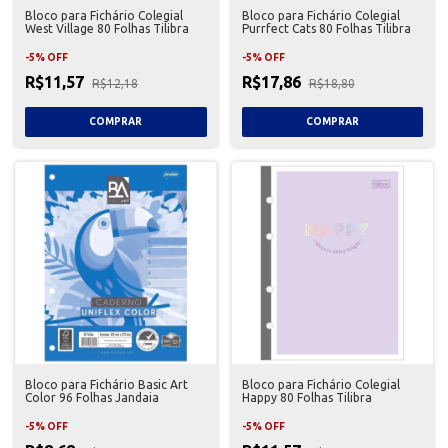
Bloco para Fichário Colegial
Bloco para Fichário Colegial
West Village 80 Folhas Tilibra
Purrfect Cats 80 Folhas Tilibra
-
5
%
OFF
-
5
%
OFF
R$11,57
R$17,86
R$12,18
R$18,80
Bloco para Fichário Basic Art
Bloco para Fichário Colegial
Color 96 Folhas Jandaia
Happy 80 Folhas Tilibra
-
5
%
OFF
-
5
%
OFF