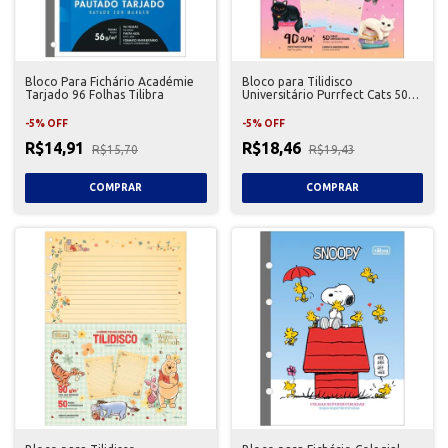
Bloco Para Fichário Académie
Bloco para Tilidisco
Tarjado 96 Folhas Tilibra
Universitário Purrfect Cats 50
Folhas Tilibra
-
5
%
OFF
-
5
%
OFF
R$14,91
R$18,46
R$15,70
R$19,43