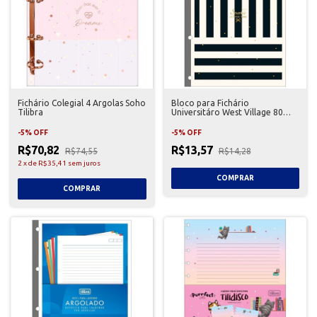
Fichário Colegial 4 Argolas Soho
Bloco para Fichário
Tilibra
Universitáro West Village 80
Folhas Tilibra
-
5
%
OFF
-
5
%
OFF
R$70,82
R$13,57
R$74,55
R$14,28
2
x
de
R$35,41
sem juros