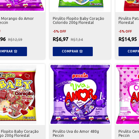
to Morango do Amor
Pirulito Flopito Baby Coração
Pirulito Pa
eccin
Colorido 200g Florestal
Florestal
F
-
5
%
OFF
-
5
%
OFF
,96
R$6,97
R$14,95
R$12,59
R$7,34
o Flopito Baby Coração
Pirulito Uva do Amor 480g
Pirulito Ce
o 200g Florestal
Peccin
Peccin