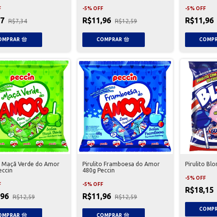
F
-
5
%
OFF
-
5
%
OFF
97
R$11,96
R$11,96
R$7,34
R$12,59
to Maçã Verde do Amor
Pirulito Framboesa do Amor
Pirulito Bl
eccin
480g Peccin
-
5
%
OFF
F
-
5
%
OFF
R$18,15
,96
R$11,96
R$12,59
R$12,59