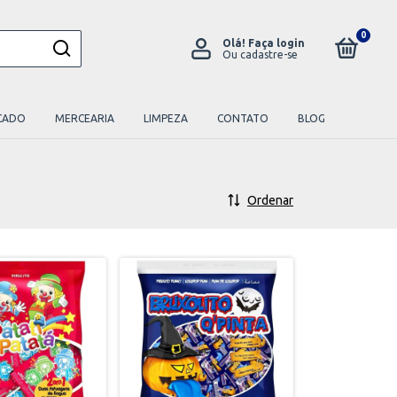
0
Olá!
Faça login
Ou cadastre-se
CADO
MERCEARIA
LIMPEZA
CONTATO
BLOG
Ordenar