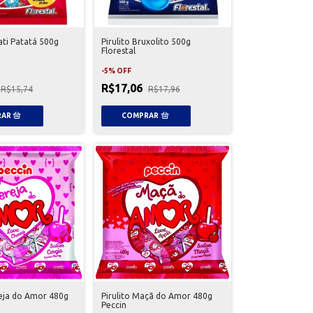
tati Patatá 500g
Pirulito Bruxolito 500g
Florestal
-
5
%
OFF
R$17,06
R$15,74
R$17,96
reja do Amor 480g
Pirulito Maçã do Amor 480g
Peccin