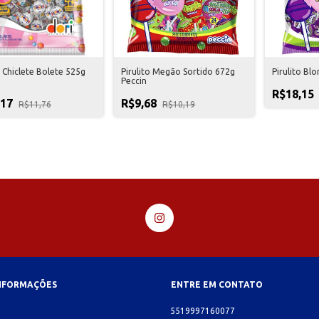
o Chiclete Bolete 525g
Pirulito Megão Sortido 672g
Pirulito Bl
Peccin
R$18,15
,17
R$9,68
R$11,76
R$10,19
INFORMAÇÕES
ENTRE EM CONTATO
o
5519997160077