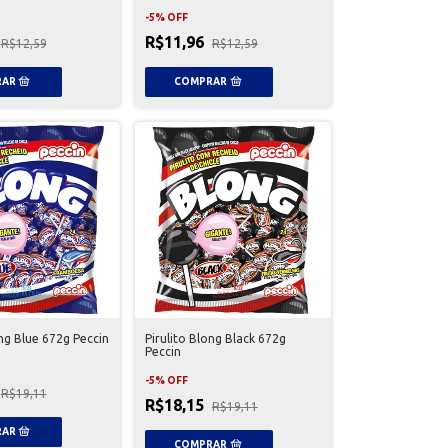
-
5
%
OFF
R$11,96
R$12,59
R$12,59
ong Blue 672g Peccin
Pirulito Blong Black 672g
Peccin
-
5
%
OFF
R$19,11
R$18,15
R$19,11