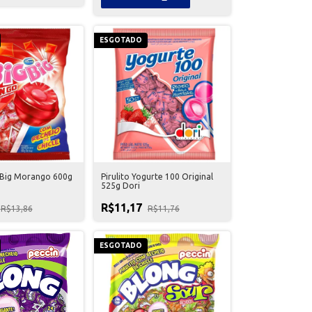
ESGOTADO
g Big Morango 600g
Pirulito Yogurte 100 Original
525g Dori
R$11,17
R$13,86
R$11,76
ESGOTADO