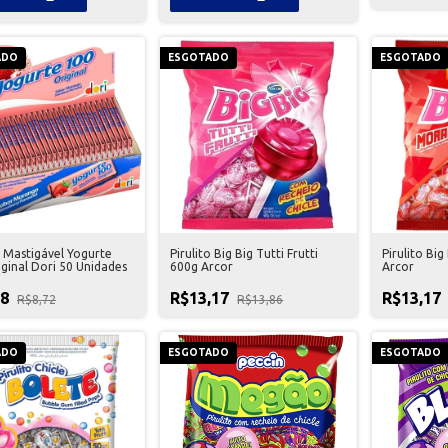
ADO
ESGOTADO
ESGOTADO
o Mastigável Yogurte
Pirulito Big Big Tutti Frutti
Pirulito Bi
ginal Dori 50 Unidades
600g Arcor
Arcor
28
R$13,17
R$13,17
R$8,72
R$13,86
ADO
ESGOTADO
ESGOTADO