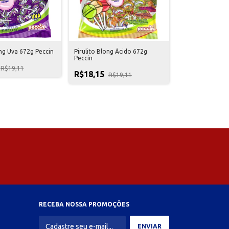
ong Uva 672g Peccin
Pirulito Blong Ácido 672g
Peccin
R$19,11
R$18,15
R$19,11
RECEBA NOSSA PROMOÇÕES