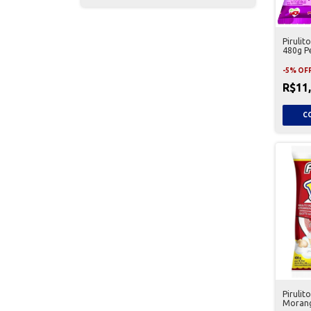
Piruli
480g P
-
5
%
OF
R$11
Pirulit
Morang