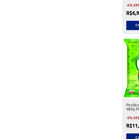
-
5
%
OF
R$6,
Piruli
480g P
-
5
%
OF
R$11