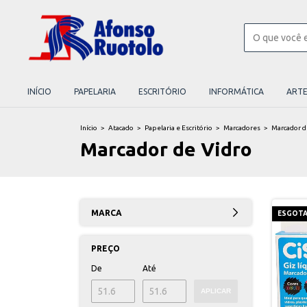
INÍCIO
PAPELARIA
ESCRITÓRIO
INFORMÁTICA
ART
Início
>
Atacado
>
Papelaria e Escritório
>
Marcadores
>
Marcador d
Marcador de Vidro
MARCA
ESGOT
PREÇO
De
Até
APLICAR