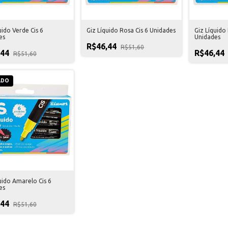
uido Verde Cis 6
Giz Líquido Rosa Cis 6 Unidades
Giz Líquido
es
Unidades
R$46,44
R$51,60
,44
R$46,44
R$51,60
ADO
uido Amarelo Cis 6
es
,44
R$51,60