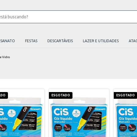
ESANATO
FESTAS
DESCARTÁVEIS
LAZER E UTILIDADES
ATA
e Vidro
ADO
ESGOTADO
ESGOTADO