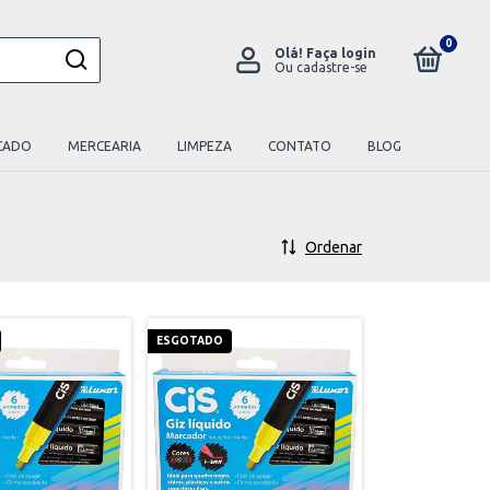
0
Olá!
Faça login
Ou cadastre-se
CADO
MERCEARIA
LIMPEZA
CONTATO
BLOG
Ordenar
ESGOTADO