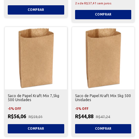
2
x
de
R$37,41
sem juros
Saco de Papel Kraft Mix 7,5kg
Saco de Papel Kraft Mix 5kg 500
500 Unidades
Unidades
-
5
%
OFF
-
5
%
OFF
R$56,06
R$44,88
R$59,01
R$47,24