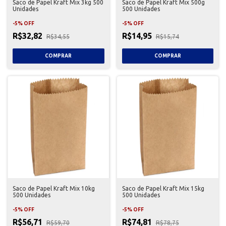
Saco de Papel Kraft Mix 3kg 500
Saco de Papel Kraft Mix 500g
Unidades
500 Unidades
-
5
%
OFF
-
5
%
OFF
R$32,82
R$14,95
R$34,55
R$15,74
Saco de Papel Kraft Mix 10kg
Saco de Papel Kraft Mix 15kg
500 Unidades
500 Unidades
-
5
%
OFF
-
5
%
OFF
R$56,71
R$74,81
R$59,70
R$78,75